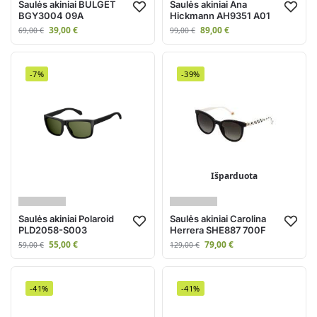
Saulės akiniai BULGET
Saulės akiniai Ana
BGY3004 09A
Hickmann AH9351 A01
39,00
€
89,00
€
69,00
€
99,00
€
-7%
-39%
Išparduota
Saulės akiniai Polaroid
Saulės akiniai Carolina
PLD2058-S003
Herrera SHE887 700F
55,00
€
79,00
€
59,00
€
129,00
€
-41%
-41%