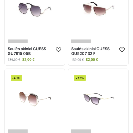
Saulės akiniai GUESS
Saulės akiniai GUESS
GU7815 05B
GU5207 32 F
82,00
€
82,00
€
139,00
€
139,00
€
-40%
-32%