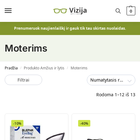
0
Prenumeruok naujienlaiškį ir gauk tik tau skirtas nuolaidas.
Moterims
Pradžia
Produkto Amžius ir lytis
Moterims
/
/
Filtrai
Numatytasis rūšiavimas
Rodoma 1–12 iš 13
-10%
-40%