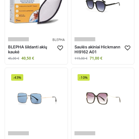
BLEPHA
BLEPHA šildanti akių
Saulės akiniai Hickmann
kaukė
HI9162 A01
40,50
€
71,00
€
45,00
€
119,00
€
-43%
-10%