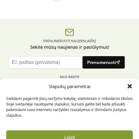
PRENUMERUOTI NAUJIENLAIŠKĮ
Sekite mūsų naujienas ir pasiūlymus!
P
Prenumeruoti
l
e
MUS RASITE
a
Slapukų parametrai
s
e
Siekdami pagerinti Jūsų naršymo kokybę, statistiniais ir rinkodaros tikslais
l
šioje svetainėje naudojame slapukus, kuriuos galite bet kada atšaukti
e
pakeisdami savo interneto naršyklės nustatymus ir ištrindami įrašytus
INFORMACIJA PIRKĖJUI
a
slapukus.
v
e
INFORMACIJA
t
Leisti