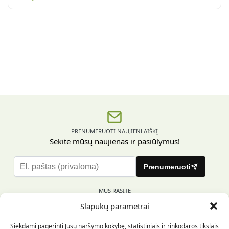
PRENUMERUOTI NAUJIENLAIŠKĮ
Sekite mūsų naujienas ir pasiūlymus!
P
Prenumeruoti
l
e
MUS RASITE
a
Slapukų parametrai
s
e
Siekdami pagerinti Jūsų naršymo kokybę, statistiniais ir rinkodaros tikslais