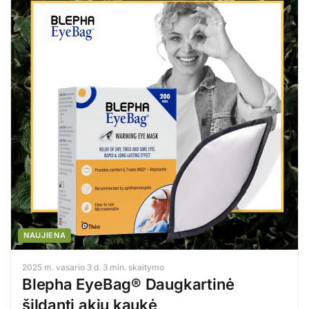
NAUJIENA
2025 m. vasario 3 d.
·
3 min. skaitymo
Blepha EyeBag® Daugkartinė
šildanti akių kaukė