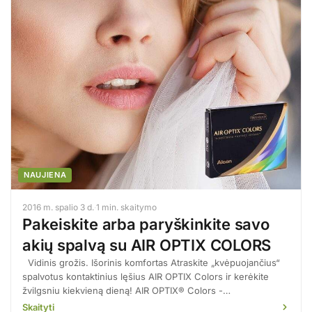
NAUJIENA
2016 m. spalio 3 d.
·
1 min. skaitymo
Pakeiskite arba paryškinkite savo
akių spalvą su AIR OPTIX COLORS
Vidinis grožis. Išorinis komfortas Atraskite „kvėpuojančius“
spalvotus kontaktinius lęšius AIR OPTIX Colors ir kerėkite
žvilgsniu kiekvieną dieną! AIR OPTIX® Colors -…
Skaityti