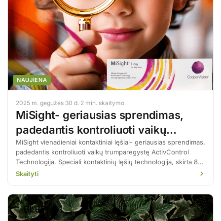
NAUJIENA
2025 m. gegužės 30 d.
·
2 min. skaitymo
MiSight- geriausias sprendimas,
padedantis kontroliuoti vaikų
trumparegystę
MiSight vienadieniai kontaktiniai lęšiai- geriausias sprendimas,
padedantis kontroliuoti vaikų trumparegystę ActivControl
Technologija. Speciali kontaktinių lęšių technologija, skirta 8-
12 metų vaikams gydymo pradžioje, kuri koreguoja jų regėjimą
Skaityti
ir sulėtina trumparegystės progresavimą vidutiniškai 59%.
Lęšio centre yra zona, skirta geram regėjimui, o periferijoje –
gydomosios zonos, kurios duoda optinį stimulą akiai augti
lėčiau. MiSight KL efektyvumas panašus į […]