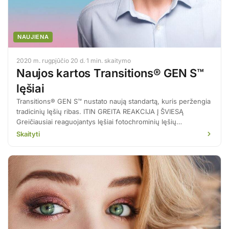
NAUJIENA
2020 m. rugpjūčio 20 d.
·
1 min. skaitymo
Naujos kartos Transitions® GEN S™
lęšiai
Transitions® GEN S™ nustato naują standartą, kuris peržengia
tradicinių lęšių ribas. ITIN GREITA REAKCIJA Į ŠVIESĄ
Greičiausiai reaguojantys lęšiai fotochrominių lęšių
kategorijoje Visiškai skaidrūs patalpose, lauke patamsėja per
Skaityti
kelias sekundes 3 kategorijos tamsumą pasiekia per 25
sekundes Praskaidrėja greičiau nei per 2 sekundes ITIN
PLATUS SPALVŲ PASIRINKIMAS Transitions® GEN S™ galite
rinktis net iš 8-ių išskirtinių […]