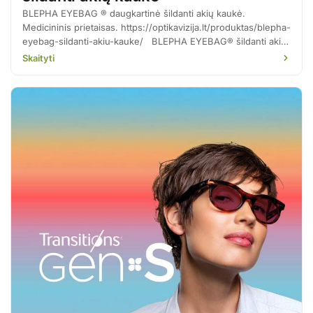
BLEPHA EYEBAG ® daugkartinė šildanti akių kaukė.
Medicininis prietaisas. https://optikavizija.lt/produktas/blepha-
eyebag-sildanti-akiu-kauke/ BLEPHA EYEBAG® šildanti akių
kaukė, suteikia komforto ir gydo Meibomo liaukų…
Skaityti