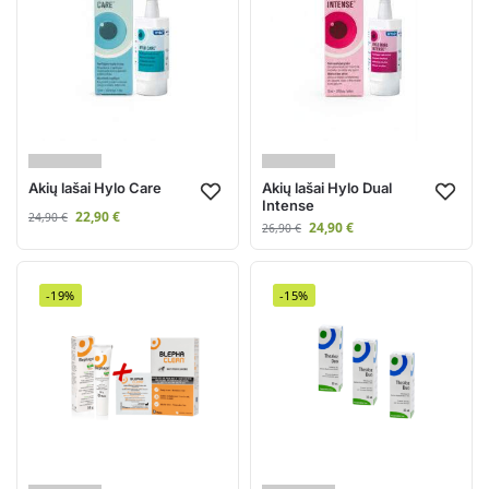
Akių lašai Hylo Care
Akių lašai Hylo Dual
Intense
22,90
€
24,90
€
24,90
€
26,90
€
-19%
-15%