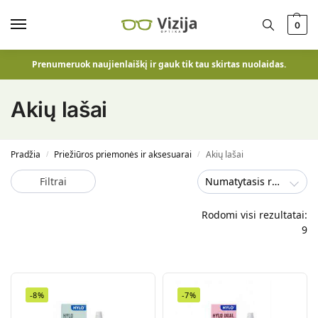
0
Prenumeruok naujienlaiškį ir gauk tik tau skirtas nuolaidas.
Akių lašai
Pradžia
Priežiūros priemonės ir aksesuarai
Akių lašai
/
/
Filtrai
Numatytasis rūšiavimas
Rodomi visi rezultatai:
9
-8%
-7%