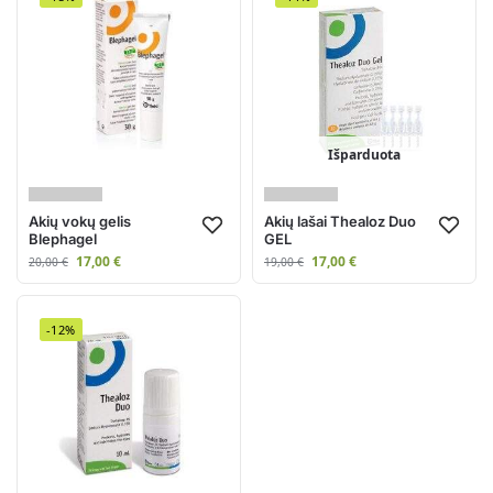
Išparduota
Akių vokų gelis
Akių lašai Thealoz Duo
Blephagel
GEL
17,00
€
17,00
€
20,00
€
19,00
€
-12%