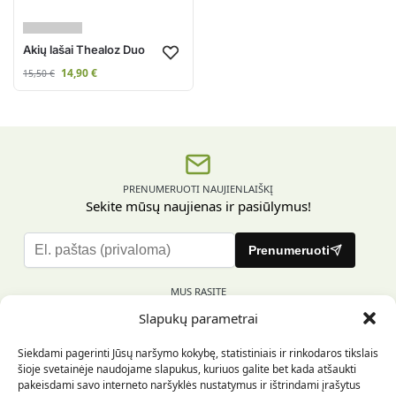
Akių lašai Thealoz Duo
14,90
€
15,50
€
PRENUMERUOTI NAUJIENLAIŠKĮ
Sekite mūsų naujienas ir pasiūlymus!
P
Prenumeruoti
l
e
MUS RASITE
a
Slapukų parametrai
s
e
Siekdami pagerinti Jūsų naršymo kokybę, statistiniais ir rinkodaros tikslais
l
šioje svetainėje naudojame slapukus, kuriuos galite bet kada atšaukti
e
pakeisdami savo interneto naršyklės nustatymus ir ištrindami įrašytus
INFORMACIJA PIRKĖJUI