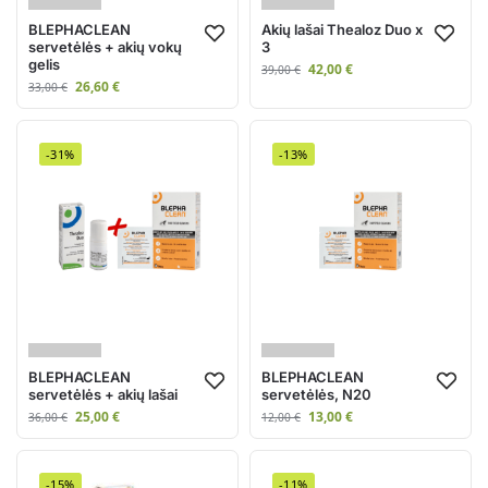
BLEPHACLEAN
Akių lašai Thealoz Duo x
servetėlės + akių vokų
3
gelis
42,00
€
39,00
€
26,60
€
33,00
€
-31%
-13%
BLEPHACLEAN
BLEPHACLEAN
servetėlės + akių lašai
servetėlės, N20
25,00
€
13,00
€
36,00
€
12,00
€
-15%
-11%