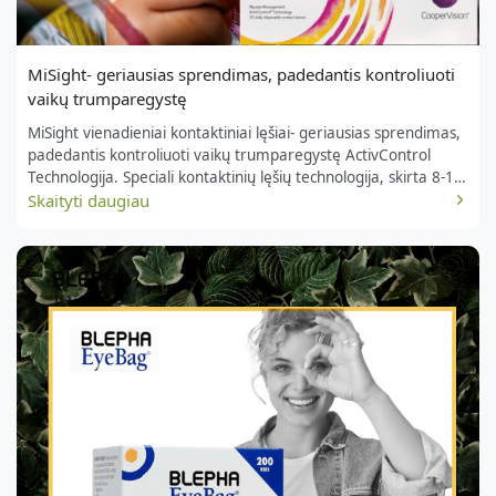
MiSight- geriausias sprendimas, padedantis kontroliuoti
vaikų trumparegystę
MiSight vienadieniai kontaktiniai lęšiai- geriausias sprendimas,
padedantis kontroliuoti vaikų trumparegystę ActivControl
Technologija. Speciali kontaktinių lęšių technologija, skirta 8-12
metų vaikams gydymo pradžioje, kuri koreguoja jų regėjimą ir
Skaityti daugiau
sulėtina trumparegystės progresavimą vidutiniškai 59%. Lęšio
centre yra zona, skirta geram regėjimui, o periferijoje –
gydomosios zonos, kurios duoda optinį stimulą akiai augti
lėčiau. MiSight KL efektyvumas panašus į […]