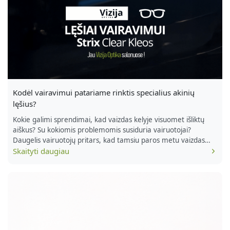
Kodėl vairavimui patariame rinktis specialius akinių
lęšius?
Kokie galimi sprendimai, kad vaizdas kelyje visuomet išliktų
aiškus? Su kokiomis problemomis susiduria vairuotojai?
Daugelis vairuotojų pritars, kad tamsiu paros metu vaizdas
nėra toks ryškus kaip šviesiu. O tai lemia, kad suprastėja
Skaityti daugiau
matomumas, vairuoti darosi sudėtingiau, žvilgsnį nuolat reikia
laikyti įtemptą, kas reikalauja gerokai daugiau pastangų ir
vargina akis. Įsitempusios akys gana greitai pavargsta,
matomumas […]