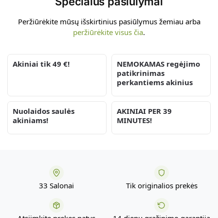
Specialūs pasiūlymai
Peržiūrėkite mūsų išskirtinius pasiūlymus žemiau arba
peržiūrėkite visus čia
.
Akiniai tik 49 €!
NEMOKAMAS regėjimo
patikrinimas
perkantiems akinius
Nuolaidos saulės
AKINIAI PER 39
akiniams!
MINUTES!
33 Salonai
Tik originalios prekės