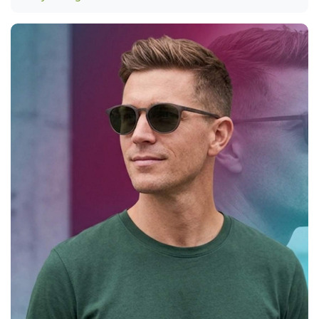
presbiopija, dar vadinama amžine toliaregyste. Kas yra
presbiopija? Paprastais žodžiais tariant, presbiopija yra
natūralus akies lęšiuko senėjimo procesas. Mūsų akies lęšiukas
jaunystėje yra itin lankstus […]