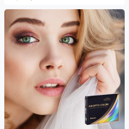
sekundes 3 kategorijos tamsumą pasiekia per 25 sekundes
Praskaidrėja greičiau nei per 2 sekundes ITIN PLATUS SPALVŲ
PASIRINKIMAS Transitions® GEN S™ galite rinktis net iš 8-ių
išskirtinių […]