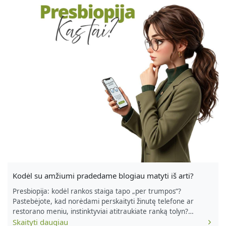
Kodėl su amžiumi pradedame blogiau matyti iš arti?
Presbiopija: kodėl rankos staiga tapo „per trumpos“?
Pastebėjote, kad norėdami perskaityti žinutę telefone ar
restorano meniu, instinktyviai atitraukiate ranką tolyn?
Sveikiname prisijungus prie klubo! Tai nėra regėjimo liga – tai
Skaityti daugiau