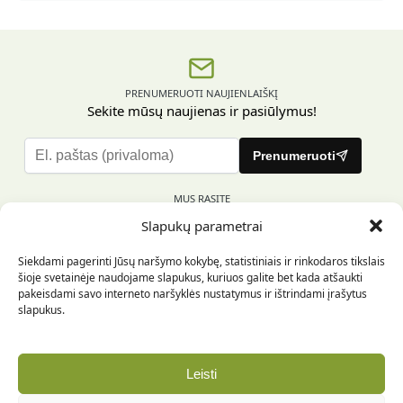
funkcionalumas Spalvoti kontaktiniai lęšiai yra naudojami
įvairiems medicininiams tikslams. Pacientams, turintiems
ragenos pažeidimų, […]
PRENUMERUOTI NAUJIENLAIŠKĮ
Sekite mūsų naujienas ir pasiūlymus!
P
Prenumeruoti
l
e
MUS RASITE
a
Slapukų parametrai
s
e
Siekdami pagerinti Jūsų naršymo kokybę, statistiniais ir rinkodaros tikslais
l
šioje svetainėje naudojame slapukus, kuriuos galite bet kada atšaukti
e
pakeisdami savo interneto naršyklės nustatymus ir ištrindami įrašytus
INFORMACIJA PIRKĖJUI
a
slapukus.
v
e
INFORMACIJA
t
Leisti
h
REKVIZITAI