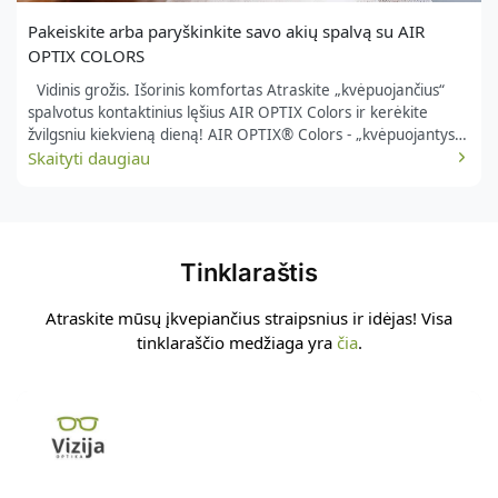
Pakeiskite arba paryškinkite savo akių spalvą su AIR
OPTIX COLORS
Vidinis grožis. Išorinis komfortas Atraskite „kvėpuojančius“
spalvotus kontaktinius lęšius AIR OPTIX Colors ir kerėkite
žvilgsniu kiekvieną dieną! AIR OPTIX® Colors - „kvėpuojantys“
mėnesiniai spalvoti kontaktiniai lęšiai Lęšių charakteristika:
Skaityti daugiau
Unikali...
Tinklaraštis
Atraskite mūsų įkvepiančius straipsnius ir idėjas! Visa
tinklaraščio medžiaga yra
čia
.