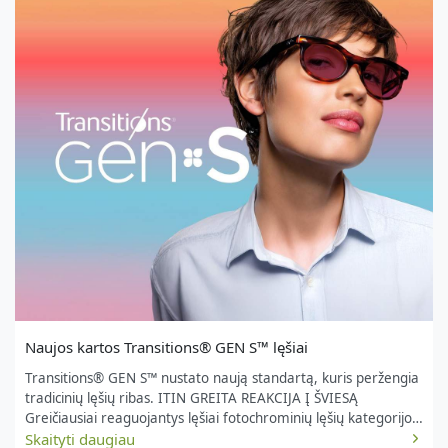
Naujos kartos Transitions® GEN S™ lęšiai
Transitions® GEN S™ nustato naują standartą, kuris peržengia
tradicinių lęšių ribas. ITIN GREITA REAKCIJA Į ŠVIESĄ
Greičiausiai reaguojantys lęšiai fotochrominių lęšių kategorijoje
Visiškai skaidrūs patalpose, lauke patamsėja per kelias
Skaityti daugiau