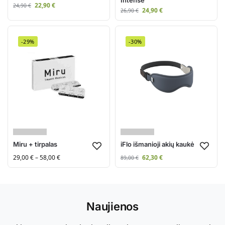
22,90
€
24,90
€
24,90
€
26,90
€
-29%
-30%
Miru + tirpalas
iFlo išmanioji akių kaukė
29,00
€
–
58,00
€
62,30
€
89,00
€
Naujienos