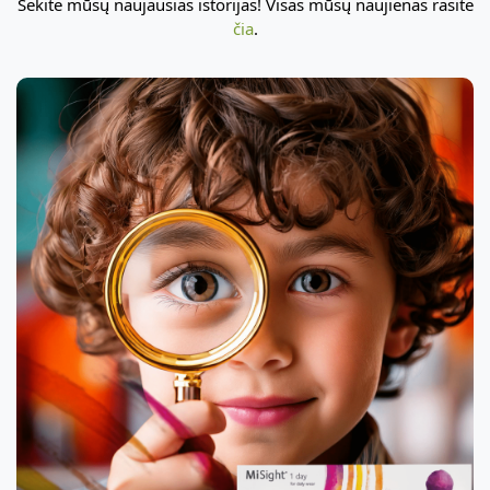
Sekite mūsų naujausias istorijas! Visas mūsų naujienas rasite
čia
.