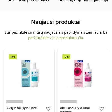
Atsiimkite prekes patys
14 dienų grąžinimo garantija
Naujausi produktai
Susipažinkite su mūsų naujausiais papildymais žemiau arba
peržiūrėkite visus produktus čia
.
-8%
-7%
Akių lašai Hylo Care
Akių lašai Hylo Dual
Intense