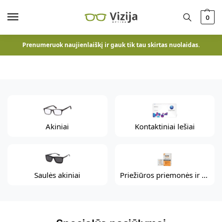
0
Prenumeruok naujienlaiškį ir gauk tik tau skirtas nuolaidas.
First banner
Second banner
Third banner
Akiniai
Kontaktiniai lešiai
Saulės akiniai
Priežiūros priemonės ir aksesuarai