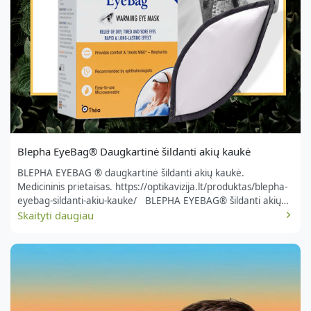
Blepha EyeBag® Daugkartinė šildanti akių kaukė
BLEPHA EYEBAG ® daugkartinė šildanti akių kaukė.
Medicininis prietaisas. https://optikavizija.lt/produktas/blepha-
eyebag-sildanti-akiu-kauke/ BLEPHA EYEBAG® šildanti akių
kaukė, suteikia komforto ir gydo Meibomo liaukų funkcinį
Skaityti daugiau
sutrikimą (MGD)* ir blefaritą, pakartotinai naudojama iki...