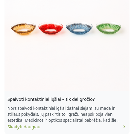
Spalvoti kontaktiniai lęšiai – tik dėl grožio?
Nors spalvoti kontaktiniai lęšiai dažnai siejami su mada ir
stiliaus pokyčiais, jų paskirtis toli gražu neapsiriboja vien
estetika. Medicinos ir optikos specialistai pabrėžia, kad šie
lęšiai atlieka svarbias funkcijas, kurios gali pagerinti ne tik
Skaityti daugiau
išvaizdą, bet ir akių sveikatą. Medicininė nauda ir