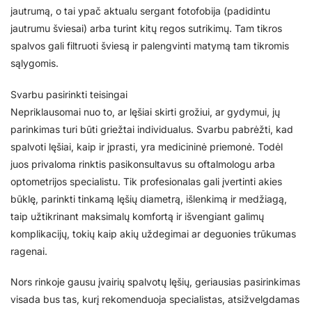
jautrumą, o tai ypač aktualu sergant fotofobija (padidintu
jautrumu šviesai) arba turint kitų regos sutrikimų. Tam tikros
spalvos gali filtruoti šviesą ir palengvinti matymą tam tikromis
sąlygomis.
Svarbu pasirinkti teisingai
Nepriklausomai nuo to, ar lęšiai skirti grožiui, ar gydymui, jų
parinkimas turi būti griežtai individualus. Svarbu pabrėžti, kad
spalvoti lęšiai, kaip ir įprasti, yra medicininė priemonė. Todėl
juos privaloma rinktis pasikonsultavus su oftalmologu arba
optometrijos specialistu. Tik profesionalas gali įvertinti akies
būklę, parinkti tinkamą lęšių diametrą, išlenkimą ir medžiagą,
taip užtikrinant maksimalų komfortą ir išvengiant galimų
komplikacijų, tokių kaip akių uždegimai ar deguonies trūkumas
ragenai.
Nors rinkoje gausu įvairių spalvotų lęšių, geriausias pasirinkimas
visada bus tas, kurį rekomenduoja specialistas, atsižvelgdamas