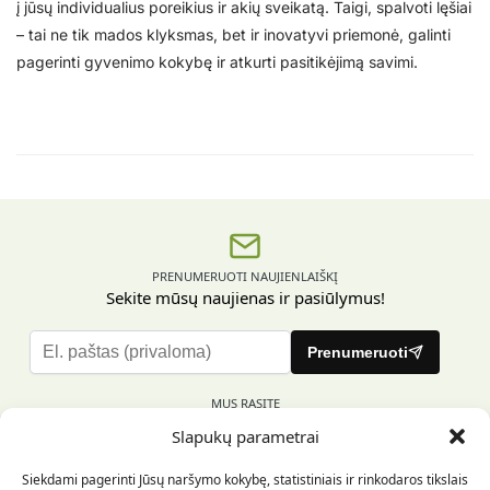
į jūsų individualius poreikius ir akių sveikatą. Taigi, spalvoti lęšiai
– tai ne tik mados klyksmas, bet ir inovatyvi priemonė, galinti
pagerinti gyvenimo kokybę ir atkurti pasitikėjimą savimi.
PRENUMERUOTI NAUJIENLAIŠKĮ
Sekite mūsų naujienas ir pasiūlymus!
P
Prenumeruoti
l
e
MUS RASITE
a
Slapukų parametrai
s
e
Siekdami pagerinti Jūsų naršymo kokybę, statistiniais ir rinkodaros tikslais
l