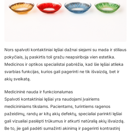
Nors spalvoti kontaktiniai lęšiai dažnai siejami su mada ir stiliaus
pokyčiais, jų paskirtis toli gražu neapsiriboja vien estetika.
Medicinos ir optikos specialistai pabrėžia, kad šie lęšiai atlieka
svarbias funkcijas, kurios gali pagerinti ne tik išvaizdą, bet ir
akių sveikatą.
Medicininė nauda ir funkcionalumas
Spalvoti kontaktiniai lęšiai yra naudojami įvairiems
medicininiams tikslams. Pacientams, turintiems ragenos
pažeidimų, randų ar kitų akių defektų, specialiai parinkti lęšiai
gali vizualiai paslėpti trūkumus ir atkurti natūralią akių išvaizdą.
Be to, jie gali padėti sumažinti akinimą ir pagerinti kontrastinį