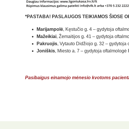
*PASTABA! PASLAUGOS TEIKIAMOS ŠIOSE O
Marijampolė
, Kęstučio g. 4 – gydytoja oftal
Mažeikiai
, Žemaitijos g. 41 – gydytoja oftal
Pakruojis
, Vytauto Didžiojo g. 32 – gydytoja
Joniškis
, Miesto a. 7 – gydytoja oftalmolog
Pasibaigus einamojo mėnesio kvotoms pacientai