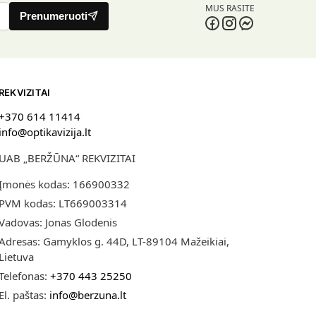
MUS RASITE
Prenumeruoti
REKVIZITAI
+370 614 11414
info@optikavizija.lt
UAB „BERŽŪNA“ REKVIZITAI
Įmonės kodas: 166900332
PVM kodas: LT669003314
Vadovas: Jonas Glodenis
Adresas: Gamyklos g. 44D, LT-89104 Mažeikiai,
Lietuva
Telefonas:
+370 443 25250
El. paštas:
info@berzuna.lt