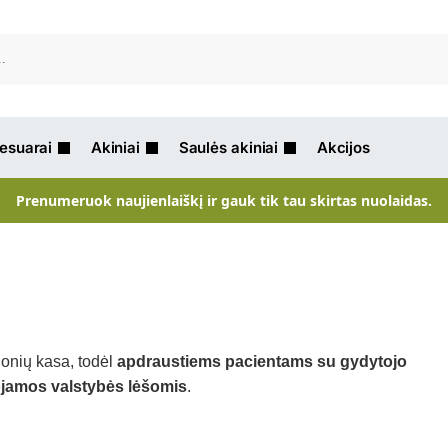
Ieškot
sesuarai
Akiniai
Saulės akiniai
Akcijos
Prenumeruok naujienlaiškį ir gauk tik tau skirtas nuolaidas.
igonių kasa, todėl
apdraustiems pacientams su gydytojo
jamos valstybės lėšomis
.