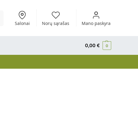
i
Salonai
Norų sąrašas
Mano paskyra
0,00
€
0