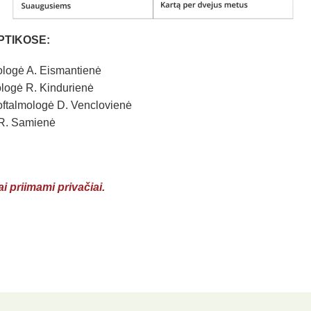
PTIKOSE:
mologė A. Eismantienė
mologė R. Kindurienė
 oftalmologė D. Venclovienė
ė R. Samienė
 priimami privačiai.