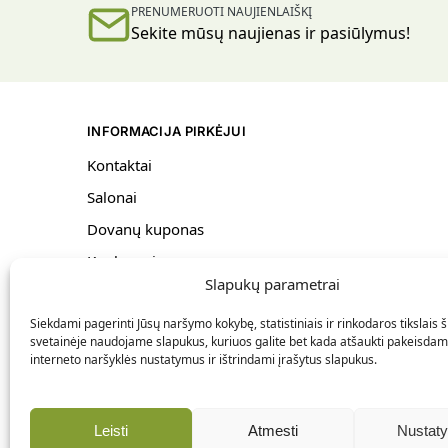
PRENUMERUOTI NAUJIENLAIŠKĮ
Sekite mūsų naujienas ir pasiūlymus!
INFORMACIJA PIRKĖJUI
Kontaktai
Salonai
Dovanų kuponas
Konkursai
Slapukų parametrai
Bendrosios taisyklės
Siekdami pagerinti Jūsų naršymo kokybę, statistiniais ir rinkodaros tikslais š
Pristatymas ir grąžinimas
svetainėje naudojame slapukus, kuriuos galite bet kada atšaukti pakeisdam
Privatumo politika
interneto naršyklės nustatymus ir ištrindami įrašytus slapukus.
Slapukų politika
Leisti
Atmesti
Nustat