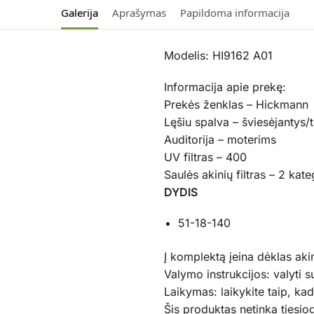
Galerija
Aprašymas
Papildoma informacija
Modelis: HI9162 A01
Informacija apie prekę:
Prekės ženklas – Hickmann
Lęšiu spalva – šviesėjantys/
Auditorija – moterims
UV filtras – 400
Saulės akinių filtras – 2 kate
DYDIS
51-18-140
Į komplektą įeina dėklas aki
Valymo instrukcijos: valyti s
Laikymas: laikykite taip, ka
Šis produktas netinka tiesiogi