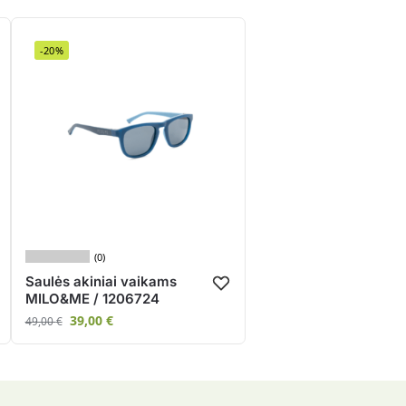
-20%
(0)
Saulės akiniai vaikams
MILO&ME / 1206724
39,00
€
49,00
€