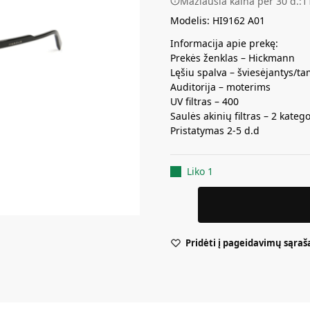
Mažiausia kaina per 30 d.:
1
Modelis: HI9162 A01
Informacija apie prekę:
Prekės ženklas – Hickmann
Lęšiu spalva – šviesėjantys/t
Auditorija – moterims
UV filtras – 400
Saulės akinių filtras – 2 katego
Pristatymas 2-5 d.d
Liko 1
Pridėti į pageidavimų sąraš