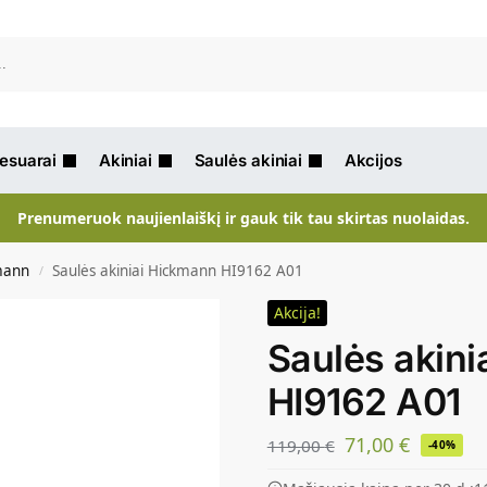
Ieškot
sesuarai
Akiniai
Saulės akiniai
Akcijos
Prenumeruok naujienlaiškį ir gauk tik tau skirtas nuolaidas.
mann
Saulės akiniai Hickmann HI9162 A01
/
Akcija!
Saulės akin
HI9162 A01
71,00
€
119,00
€
-40%