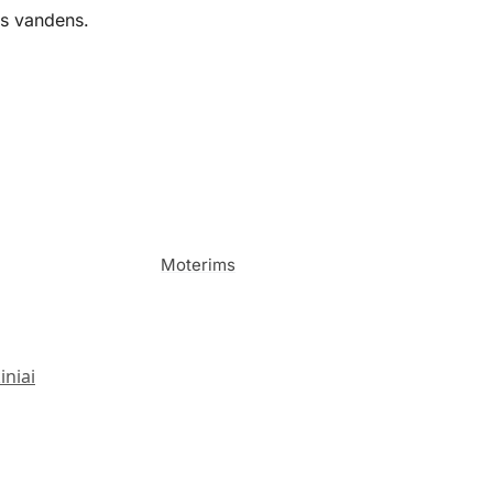
os vandens.
Moterims
iniai