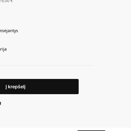
19,00
€
amsėjantys
rija
Į krepšelį
ą