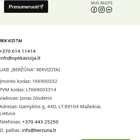
MUS RASITE
Prenumeruoti
REKVIZITAI
+370 614 11414
info@optikavizija.lt
UAB „BERŽŪNA“ REKVIZITAI
Įmonės kodas: 166900332
PVM kodas: LT669003314
Vadovas: Jonas Glodenis
Adresas: Gamyklos g. 44D, LT-89104 Mažeikiai,
Lietuva
Telefonas:
+370 443 25250
El. paštas:
info@berzuna.lt