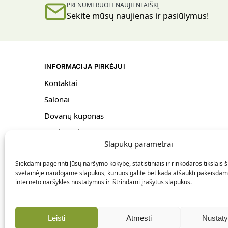
PRENUMERUOTI NAUJIENLAIŠKĮ
Sekite mūsų naujienas ir pasiūlymus!
INFORMACIJA PIRKĖJUI
Kontaktai
Salonai
Dovanų kuponas
Konkursai
Slapukų parametrai
Bendrosios taisyklės
Siekdami pagerinti Jūsų naršymo kokybę, statistiniais ir rinkodaros tikslais š
Pristatymas ir grąžinimas
svetainėje naudojame slapukus, kuriuos galite bet kada atšaukti pakeisdam
Privatumo politika
interneto naršyklės nustatymus ir ištrindami įrašytus slapukus.
Slapukų politika
Leisti
Atmesti
Nustat