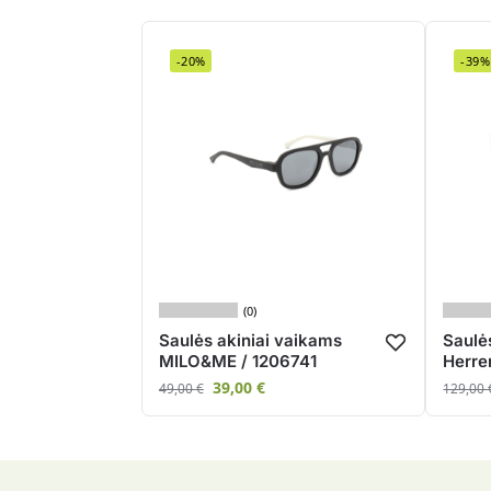
-20%
-39%
(0)
Saulės akiniai vaikams
Saulės
MILO&ME / 1206741
Herre
39,00
€
49,00
€
129,00