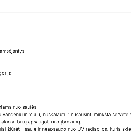
tamsėjantys
gorija
niams nuo saulės.
u vandeniu ir muilu, nuskalauti ir nusausinti minkšta servetėl
d akiniai būtų apsaugoti nuo įbrėžimų.
ai žiūrėti į saulę ir neapsaugo nuo UV radiacijos, kurią skleid