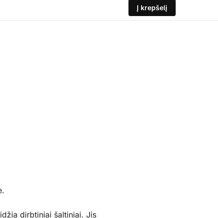
Į krepšelį
e.
žia dirbtiniai šaltiniai. Jis