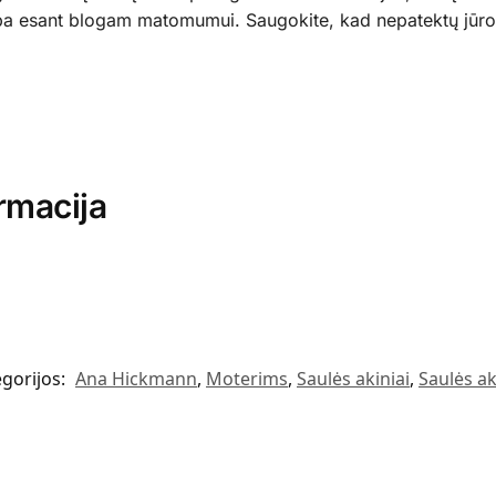
rba esant blogam matomumui. Saugokite, kad nepatektų jūr
rmacija
gorijos:
Ana Hickmann
,
Moterims
,
Saulės akiniai
,
Saulės ak