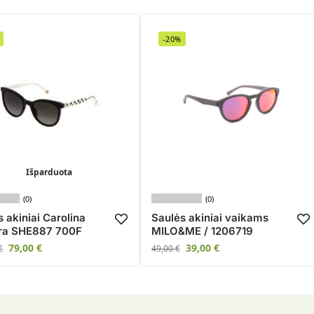
-20%
Išparduota
(0)
(0)
 akiniai Carolina
Saulės akiniai vaikams
ra SHE887 700F
MILO&ME / 1206719
79,00
€
39,00
€
€
49,00
€