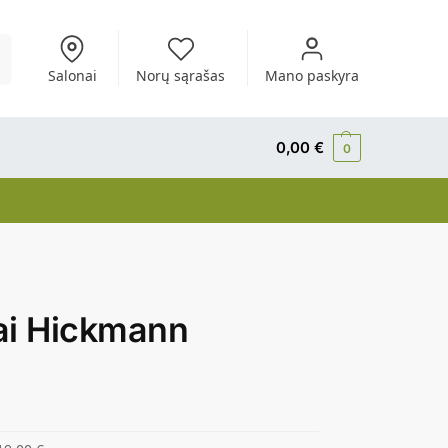
i
Salonai
Norų sąrašas
Mano paskyra
0,00
€
0
iai Hickmann