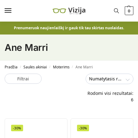
0
Prenumeruok naujienlaiškį ir gauk tik tau skirtas nuolaidas.
Ane Marri
Pradžia
Saulės akiniai
Moterims
Ane Marri
/
/
/
Filtrai
Numatytasis rūšiavimas
Rodomi visi rezultatai:
6
-30%
-30%