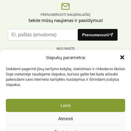
PRENUMERUOTI NAUJIENLAIŠKĮ
Sekite mūsų naujienas ir pasiūlymus!
P
Prenumeruoti
l
e
MUS RASITE
a
Slapukų parametrai
s
e
Siekdami pagerinti Jūsų naršymo kokybę, statistiniais ir rinkodaros tikslais
l
šioje svetainėje naudojame slapukus, kuriuos galite bet kada atšaukti
e
pakeisdami savo interneto naršyklės nustatymus ir ištrindami įrašytus
INFORMACIJA PIRKĖJUI
a
slapukus.
v
e
INFORMACIJA
t
Leisti
h
REKVIZITAI
i
Atmesti
s
f