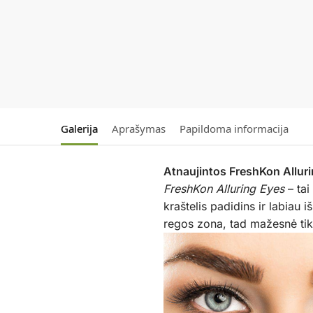
Galerija
Aprašymas
Papildoma informacija
Atnaujintos FreshKon Alluri
FreshKon Alluring Eyes
– tai
kraštelis padidins ir labiau iš
regos zona, tad mažesnė tik