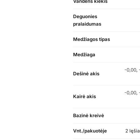
Vandens kiekis
Deguonies
pralaidumas
Medžiagos tipas
Medžiaga
-0,00
,
Dešinė akis
-0,00
,
Kairė akis
Bazinė kreivė
Vnt./pakuotėje
2 lęšia