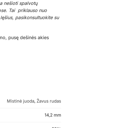
a nešioti spalvotų
kose. Tai priklauso nuo
lęšius, pasikonsultuokite su
kimo, pusę dešinės akies
Mistinė juoda
,
Žavus rudas
14,2 mm