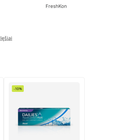
FreshKon
lęšiai
-10%