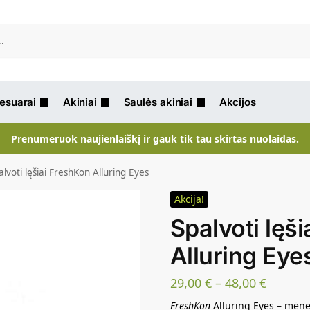
Ieškot
sesuarai
Akiniai
Saulės akiniai
Akcijos
Prenumeruok naujienlaiškį ir gauk tik tau skirtas nuolaidas.
alvoti lęšiai FreshKon Alluring Eyes
Akcija!
Spalvoti lęš
Alluring Eye
29,00
€
–
48,00
€
FreshKon
Alluring Eyes – mėnes