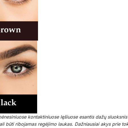
niuose kontaktiniuose lęšiuose esantis dažų sluoksnis ta
ali būti ribojamas regėjimo laukas. Dažniausiai akys prie to