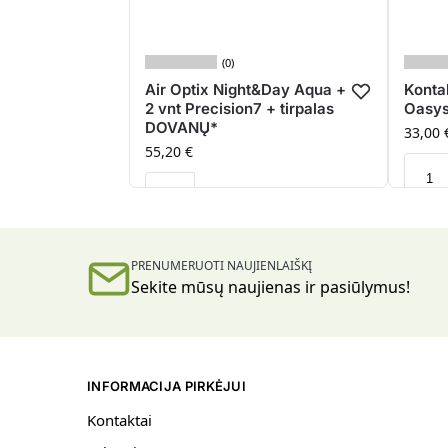
(0)
Air Optix Night&Day Aqua +
Kontak
2 vnt Precision7 + tirpalas
Oasy
DOVANŲ*
33,00
55,20
€
PRENUMERUOTI NAUJIENLAIŠKĮ
Sekite mūsų naujienas ir pasiūlymus!
INFORMACIJA PIRKĖJUI
Kontaktai