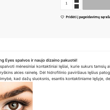
Pridėti į pageidavimų sąraš
ng Eyes spalvos ir naujo dizaino pakuotė!
 spalvoti mėnesiniai kontaktiniai lęšiai, kurie sukurs tamsių 
ryškins akies rainelę. Dėl hidrofilinio paviršiaus lęšius patogu 
imybė, kad dažų sluoksnis, esantis kontaktiniame lęšyje, de