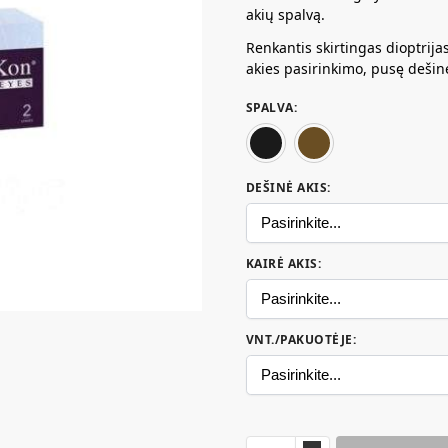
akių spalvą.
Renkantis skirtingas dioptrijas
akies pasirinkimo, pusę dešinė
SPALVA
:
Mistinė juoda
Žavus r
DEŠINĖ AKIS
:
KAIRĖ AKIS
:
VNT./PAKUOTĖJE
: