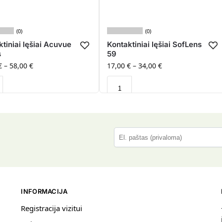
(0)
(0)
tiniai lęšiai Acuvue
Kontaktiniai lęšiai SofLens
s
59
€
–
58,00
€
17,00
€
–
34,00
€
P
l
e
a
s
INFORMACIJA
e
l
Registracija vizitui
e