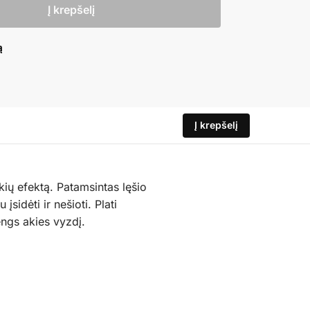
Į krepšelį
ą
Į krepšelį
akių efektą. Patamsintas lęšio
įsidėti ir nešioti. Plati
ngs akies vyzdį.