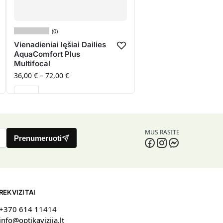
(0)
Vienadieniai lęšiai Dailies
AquaComfort Plus
Multifocal
36,00
€
–
72,00
€
MUS RASITE
Prenumeruoti
REKVIZITAI
+370 614 11414
info@optikavizija.lt