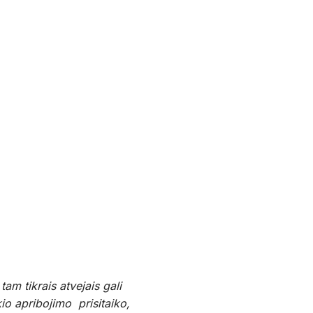
m tikrais atvejais gali
kio apribojimo prisitaiko,