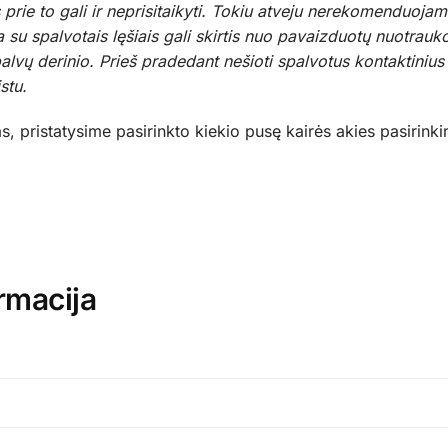
 prie to gali ir neprisitaikyti. Tokiu atveju nerekomenduojam
a su spalvotais lęšiais gali skirtis nuo pavaizduotų nuotrau
alvų derinio. Prieš pradedant nešioti spalvotus kontaktinius 
stu.
as, pristatysime pasirinkto kiekio pusę kairės akies pasirin
rmacija