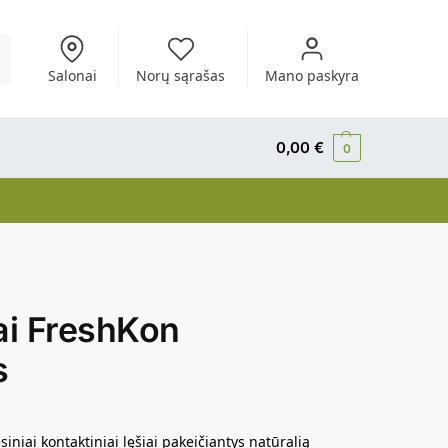
i
Salonai
Norų sąrašas
Mano paskyra
0,00
€
0
iai FreshKon
s
iniai kontaktiniai lęšiai pakeičiantys natūralią