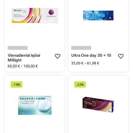
Vienadieniai lęšiai
Ultra One day 30 + 10
MiSight
35,00
€
–
61,98
€
60,00
€
–
100,00
€
-19%
-22%