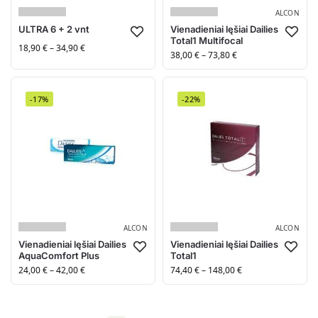
ALCON
ULTRA 6 + 2 vnt
Vienadieniai lęšiai Dailies
Total1 Multifocal
18,90
€
–
34,90
€
38,00
€
–
73,80
€
-17%
-22%
ALCON
ALCON
Vienadieniai lęšiai Dailies
Vienadieniai lęšiai Dailies
AquaComfort Plus
Total1
24,00
€
–
42,00
€
74,40
€
–
148,00
€