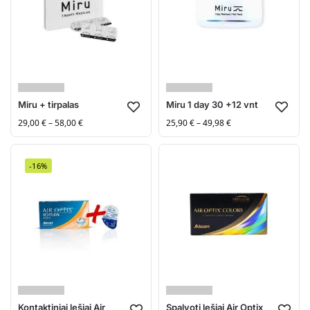
Miru + tirpalas
Miru 1 day 30 +12 vnt
29,00
€
–
58,00
€
25,90
€
–
49,98
€
-16%
Kontaktiniai lęšiai Air
Spalvoti lęšiai Air Optix