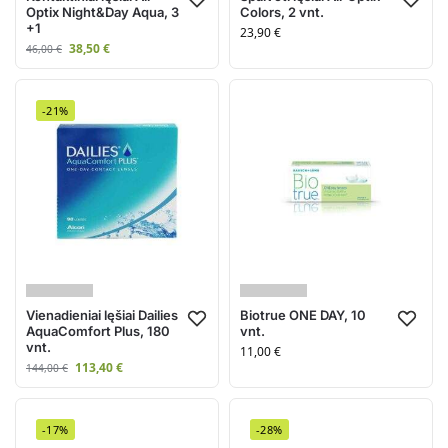
Optix Night&Day Aqua, 3
Colors, 2 vnt.
+1
23,90
€
38,50
€
46,00
€
-21%
Vienadieniai lęšiai Dailies
Biotrue ONE DAY, 10
AquaComfort Plus, 180
vnt.
vnt.
11,00
€
113,40
€
144,00
€
-17%
-28%