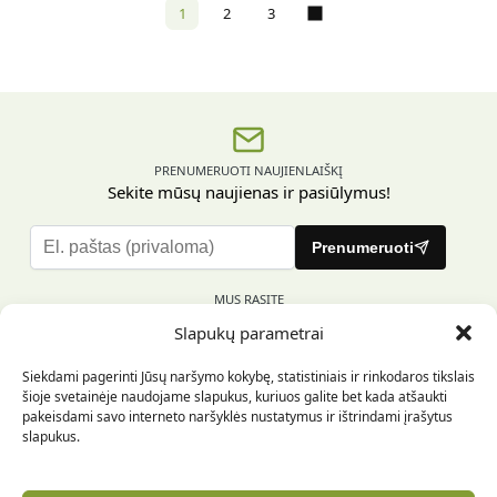
1
2
3
PRENUMERUOTI NAUJIENLAIŠKĮ
Sekite mūsų naujienas ir pasiūlymus!
P
Prenumeruoti
l
e
MUS RASITE
a
Slapukų parametrai
s
e
Siekdami pagerinti Jūsų naršymo kokybę, statistiniais ir rinkodaros tikslais
l
šioje svetainėje naudojame slapukus, kuriuos galite bet kada atšaukti
e
pakeisdami savo interneto naršyklės nustatymus ir ištrindami įrašytus
INFORMACIJA PIRKĖJUI
a
slapukus.
v
e
INFORMACIJA