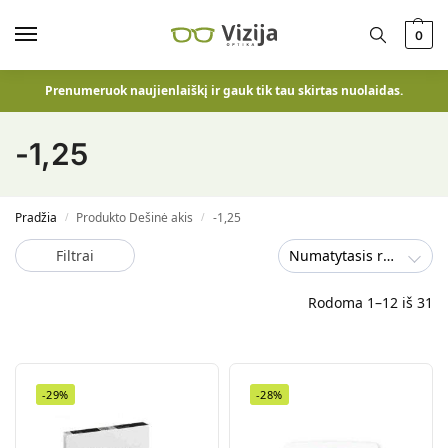
0
Prenumeruok naujienlaiškį ir gauk tik tau skirtas nuolaidas.
-1,25
Pradžia
Produkto Dešinė akis
-1,25
/
/
Filtrai
Numatytasis rūšiavimas
Rodoma 1–12 iš 31
-29%
-28%