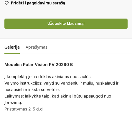
Pridėti į pageidavimų sąrašą
Užduokite klausimą!
Galerija
Aprašymas
Modelis: Polar Vision PV 20290 B
Į komplektą įeina dėklas akiniams nuo saulės.
Valymo instrukcijos: valyti su vandeniu ir muilu, nuskalauti ir
nusausinti minkšta servetėle.
Laikymas: laikykite taip, kad akiniai būtų apsaugoti nuo
įbrėžimų.
Pristatymas 2-5 d.d