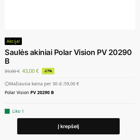
Akcija!
Saulės akiniai Polar Vision PV 20290
B
43,00
€
59,00
€
-27%
Mažiausia kaina per 30 d.:
59,00
€
Polar Vision
PV 20290 B
Liko 1
Į krepšelį