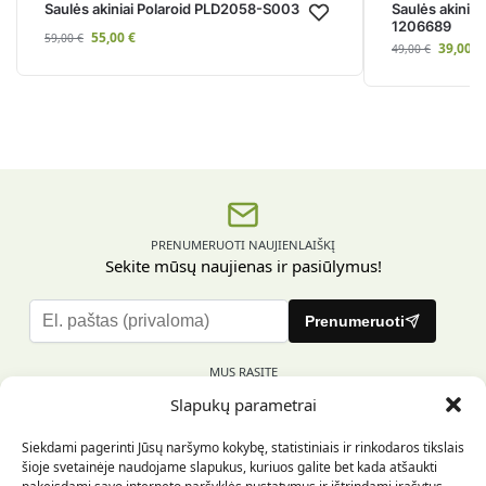
Saulės akiniai Polaroid PLD2058-S003
Saulės akinia
1206689
55,00
€
59,00
€
39,00
€
49,00
€
PRENUMERUOTI NAUJIENLAIŠKĮ
Sekite mūsų naujienas ir pasiūlymus!
P
Prenumeruoti
l
e
MUS RASITE
a
Slapukų parametrai
s
e
Siekdami pagerinti Jūsų naršymo kokybę, statistiniais ir rinkodaros tikslais
l
šioje svetainėje naudojame slapukus, kuriuos galite bet kada atšaukti
e