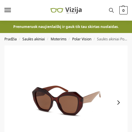
0
Prenumeruok naujienlaiškį ir gauk tik tau skirtas nuolaidas.
Pradžia
Saulės akiniai
Moterims
Polar Vision
Saulės akiniai Polar Vision PV 20290 B
/
/
/
/