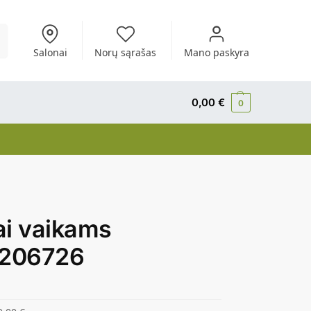
i
Salonai
Norų sąrašas
Mano paskyra
0,00
€
0
ai vaikams
1206726