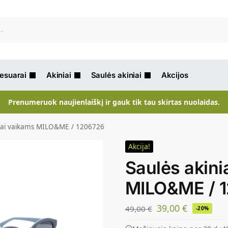
Ieškot
sesuarai
Akiniai
Saulės akiniai
Akcijos
Prenumeruok naujienlaiškį ir gauk tik tau skirtas nuolaidas.
niai vaikams MILO&ME / 1206726
Akcija!
Saulės akini
MILO&ME / 
39,00
€
49,00
€
-20%