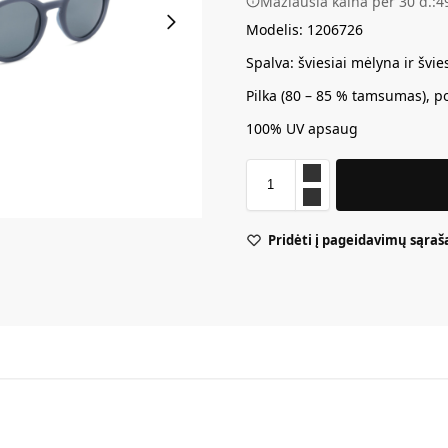
Mažiausia kaina per 30 d.:
4
Modelis: 1206726
Spalva: šviesiai mėlyna ir švies
Pilka (80 – 85 % tamsumas), po
100% UV apsaug
Pridėti į pageidavimų sąraš