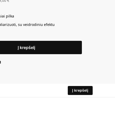
9,00
€
iai pilka
liarizuoti, su veidrodiniu efektu
Į krepšelį
ą
Į krepšelį