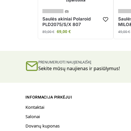
Išparduota
(0)
Saulės akiniai Polaroid
Saulė
PLD2075/S/X 807
MILO&
69,00
€
89,00
€
49,00
€
PRENUMERUOTI NAUJIENLAIŠKĮ
Sekite mūsų naujienas ir pasiūlymus!
INFORMACIJA PIRKĖJUI
Kontaktai
Salonai
Dovanų kuponas