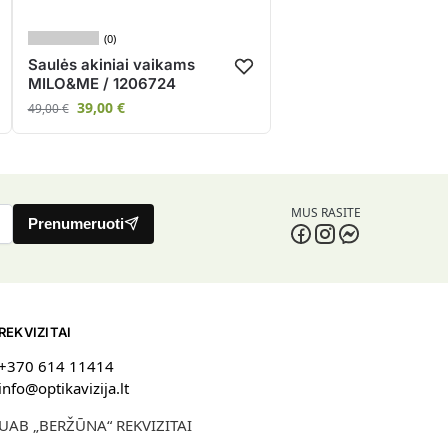
(0)
Saulės akiniai vaikams
MILO&ME / 1206724
39,00
€
49,00
€
MUS RASITE
Prenumeruoti
REKVIZITAI
+370 614 11414
info@optikavizija.lt
UAB „BERŽŪNA“ REKVIZITAI