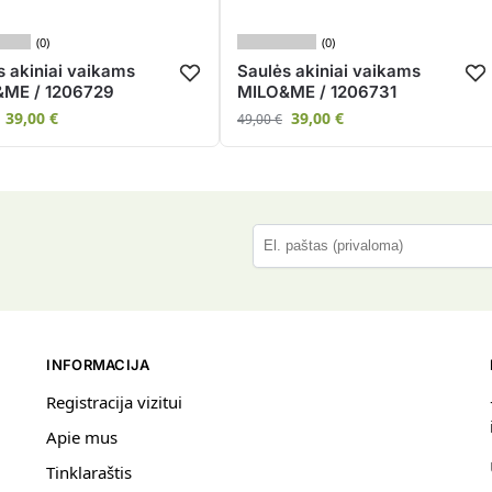
(0)
(0)
s akiniai vaikams
Saulės akiniai vaikams
ME / 1206729
MILO&ME / 1206731
39,00
€
39,00
€
49,00
€
P
l
e
a
s
INFORMACIJA
e
l
Registracija vizitui
e
Apie mus
a
Tinklaraštis
v