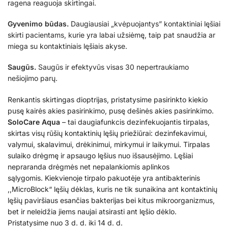
ragena reaguoja skirtingai.
Gyvenimo būdas.
Daugiausiai „kvėpuojantys” kontaktiniai lęšiai
skirti pacientams, kurie yra labai užsiėmę, taip pat snaudžia ar
miega su kontaktiniais lęšiais akyse.
Saugūs.
Saugūs ir efektyvūs visas 30 nepertraukiamo
nešiojimo parų.
Renkantis skirtingas dioptrijas, pristatysime pasirinkto kiekio
pusę kairės akies pasirinkimo, pusę dešinės akies pasirinkimo.
SoloCare Aqua
– tai daugiafunkcis dezinfekuojantis tirpalas,
skirtas visų rūšių kontaktinių lęšių priežiūrai: dezinfekavimui,
valymui, skalavimui, drėkinimui, mirkymui ir laikymui. Tirpalas
sulaiko drėgmę ir apsaugo lęšius nuo išsausėjimo. Lęšiai
nepraranda drėgmės net nepalankiomis aplinkos
sąlygomis. Kiekvienoje tirpalo pakuotėje yra antibakterinis
,,MicroBlock“ lęšių dėklas, kuris ne tik sunaikina ant kontaktinių
lęšių paviršiaus esančias bakterijas bei kitus mikroorganizmus,
bet ir neleidžia jiems naujai atsirasti ant lęšio dėklo.
Pristatysime nuo 3 d. d. iki 14 d. d.