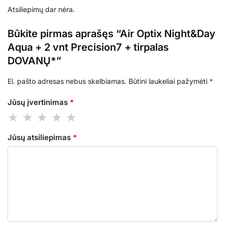
Atsiliepimų dar nėra.
Būkite pirmas aprašęs “Air Optix Night&Day
Aqua + 2 vnt Precision7 + tirpalas
DOVANŲ*”
El. pašto adresas nebus skelbiamas.
Būtini laukeliai pažymėti
*
Jūsų įvertinimas
*
Jūsų atsiliepimas
*