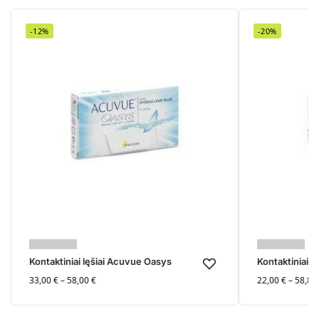
-12%
-20%
Kontaktiniai lęšiai Acuvue Oasys
Kontaktiniai lę
33,00
€
–
58,00
€
22,00
€
–
58,80