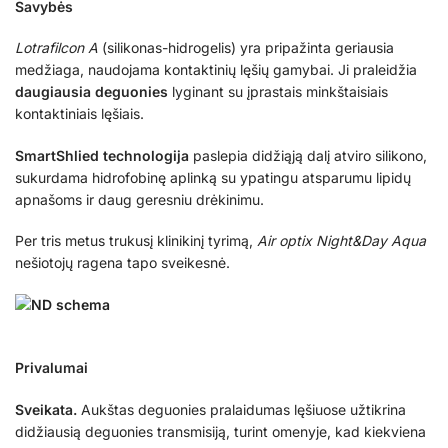
Savybės
Lotrafilcon A
(silikonas-hidrogelis) yra pripažinta geriausia
medžiaga, naudojama kontaktinių lęšių gamybai. Ji praleidžia
daugiausia deguonies
lyginant su įprastais minkštaisiais
kontaktiniais lęšiais.
SmartShlied technologija
paslepia didžiąją dalį atviro silikono,
sukurdama hidrofobinę aplinką su ypatingu atsparumu lipidų
apnašoms ir daug geresniu drėkinimu.
Per tris metus trukusį klinikinį tyrimą,
Air optix Night&Day Aqua
nešiotojų ragena tapo sveikesnė.
Privalumai
Sveikata.
Aukštas deguonies pralaidumas lęšiuose užtikrina
didžiausią deguonies transmisiją, turint omenyje, kad kiekviena