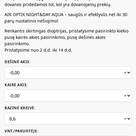
dovanos pridedamos tol, kol yra dovanojamų prekių.
AIR OPTIX NIGHT&DAY AQUA – saugūs ir efektyvūs net iki 30
parų nuolatinio nešiojimo!
Renkantis skirtingas dioptrijas, pristatysime pasirinkto kiekio
pusę kairės akies pasirinkimo, pusę dešinės akies
pasirinkimo.
Pristatysime nuo 2 d.d. iki 14 d.d.
DEŠINĖ AKIS
:
KAIRĖ AKIS
:
BAZINĖ KREIVĖ
:
VNT./PAKUOTĖJE
: