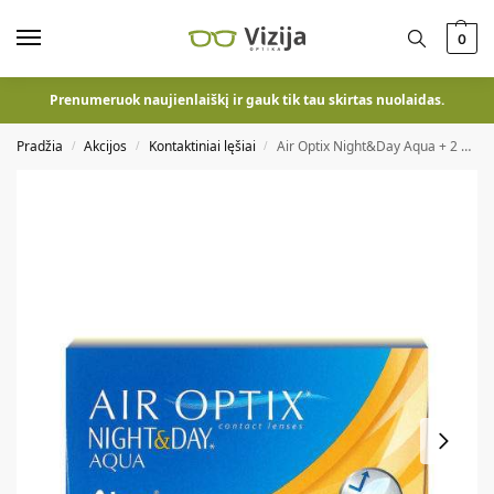
0
Prenumeruok naujienlaiškį ir gauk tik tau skirtas nuolaidas.
Pradžia
Akcijos
Kontaktiniai lęšiai
Air Optix Night&Day Aqua + 2 vnt Precision7 + tirpalas DOVANŲ*
/
/
/