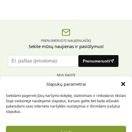
PRENUMERUOTI NAUJIENLAIŠKĮ
Sekite mūsų naujienas ir pasiūlymus!
P
Prenumeruoti
l
e
MUS RASITE
a
Slapukų parametrai
s
e
Siekdami pagerinti Jūsų naršymo kokybę, statistiniais ir rinkodaros tikslais
l
šioje svetainėje naudojame slapukus, kuriuos galite bet kada atšaukti
e
pakeisdami savo interneto naršyklės nustatymus ir ištrindami įrašytus
INFORMACIJA PIRKĖJUI
a
slapukus.
v
e
INFORMACIJA
t