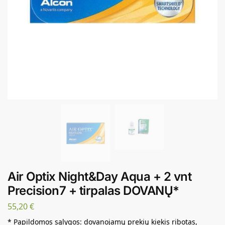
Air Optix Night&Day Aqua + 2 vnt
Precision7 + tirpalas DOVANŲ*
55,20
€
* Papildomos sąlygos: dovanojamų prekių kiekis ribotas,