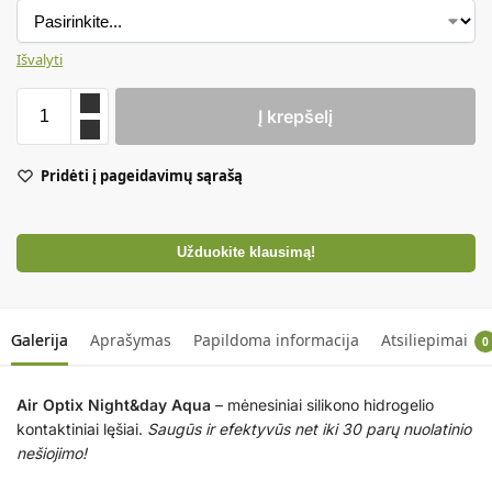
Išvalyti
Į krepšelį
Pridėti į pageidavimų sąrašą
Užduokite klausimą!
Galerija
Aprašymas
Papildoma informacija
Atsiliepimai
0
Air Optix Night&day Aqua
– mėnesiniai silikono hidrogelio
kontaktiniai lęšiai.
Saugūs ir efektyvūs net iki 30 parų nuolatinio
nešiojimo!