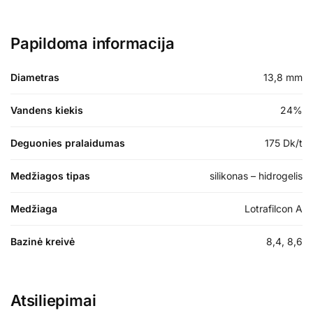
Papildoma informacija
Diametras
13,8 mm
Vandens kiekis
24%
Deguonies pralaidumas
175 Dk/t
Medžiagos tipas
silikonas – hidrogelis
Medžiaga
Lotrafilcon A
Bazinė kreivė
8,4, 8,6
Atsiliepimai