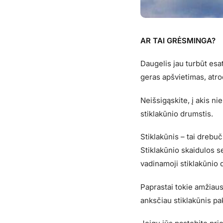
AR TAI GRĖSMINGA?
Daugelis jau turbūt esa
geras apšvietimas, atro
Neišsigąskite, į akis ni
stiklakūnio drumstis.
Stiklakūnis – tai drebuč
Stiklakūnio skaidulos s
vadinamoji stiklakūnio d
Paprastai tokie amžiau
anksčiau stiklakūnis pa