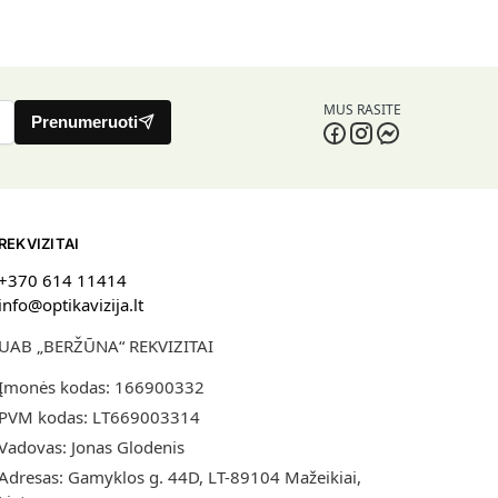
MUS RASITE
Prenumeruoti
REKVIZITAI
+370 614 11414
info@optikavizija.lt
UAB „BERŽŪNA“ REKVIZITAI
Įmonės kodas: 166900332
PVM kodas: LT669003314
Vadovas: Jonas Glodenis
Adresas: Gamyklos g. 44D, LT-89104 Mažeikiai,