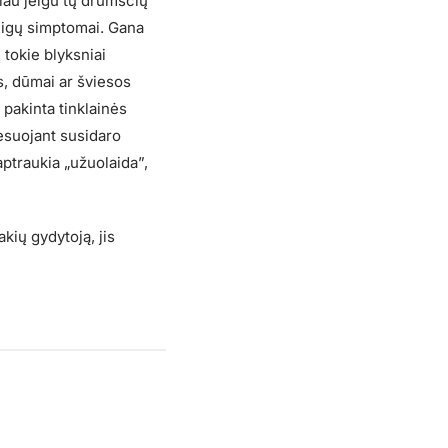
čiau jeigu tų drumsčių
ų ligų simptomai. Gana
 tokie blyksniai
s, dūmai ar šviesos
 pakinta tinklainės
resuojant susidaro
aptraukia „užuolaida”,
kių gydytoją, jis