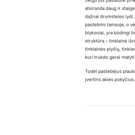
Jeigu jūs pastebite pri
atsiranda daug ir staiga
dažnai drumsteles lydi „
pastebimi tamsoje, o vė
blyksniai, yra būdingi 
struktūra – tinklainė iš
tinklainės plyšių, tinkl
kuri trukdo gerai matyti
Todėl pastebėjus plaukio
įvertins akies pokyčius.