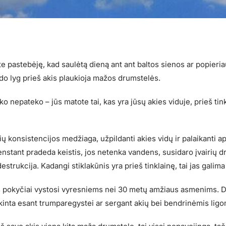
te pastebėję, kad saulėtą dieną ant ant baltos sienos ar popieria
do lyg prieš akis plaukioja mažos drumstelės.
eko nepateko – jūs matote tai, kas yra jūsų akies viduje, prieš tink
ių konsistencijos medžiaga, užpildanti akies vidų ir palaikanti a
enstant pradeda keistis, jos netenka vandens, susidaro įvairių d
estrukcija. Kadangi stiklakūnis yra prieš tinklainę, tai jas galim
s pokyčiai vystosi vyresniems nei 30 metų amžiaus asmenims. D
kinta esant trumparegystei ar sergant akių bei bendrinėmis ligo