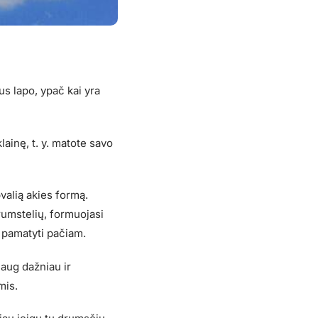
us lapo, ypač kai yra
lainę, t. y. matote savo
pvalią akies formą.
rumstelių, formuojasi
a pamatyti pačiam.
aug dažniau ir
mis.