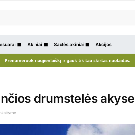
Ieškot
sesuarai
Akiniai
Saulės akiniai
Akcijos
Prenumeruok naujienlaiškį ir gauk tik tau skirtas nuolaidas.
ančios drumstelės akyse
 skaitymo