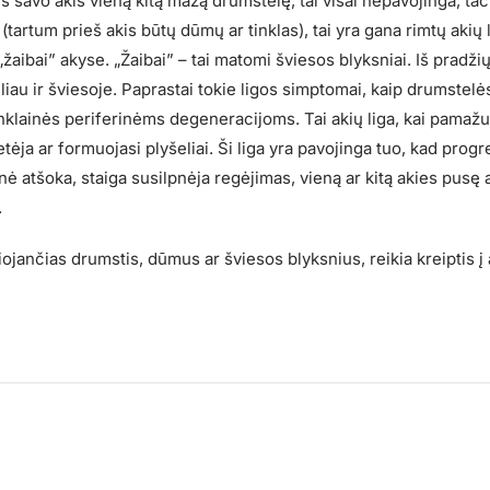
eš savo akis vieną kitą mažą drumstelę, tai visai nepavojinga, ta
 (tartum prieš akis būtų dūmų ar tinklas), tai yra gana rimtų aki
žaibai” akyse. „Žaibai” – tai matomi šviesos blyksniai. Iš pradžių
liau ir šviesoje. Paprastai tokie ligos simptomai, kaip drumstelė
tinklainės periferinėms degeneracijoms. Tai akių liga, kai pamažu
retėja ar formuojasi plyšeliai. Ši liga yra pavojinga tuo, kad prog
ainė atšoka, staiga susilpnėja regėjimas, vieną ar kitą akies pusę 
.
jančias drumstis, dūmus ar šviesos blyksnius, reikia kreiptis į a