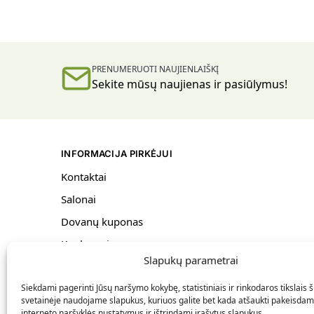
PRENUMERUOTI NAUJIENLAIŠKĮ
Sekite mūsų naujienas ir pasiūlymus!
INFORMACIJA PIRKĖJUI
Kontaktai
Salonai
Dovanų kuponas
Konkursai
Slapukų parametrai
Bendrosios taisyklės
Siekdami pagerinti Jūsų naršymo kokybę, statistiniais ir rinkodaros tikslais š
Pristatymas ir grąžinimas
svetainėje naudojame slapukus, kuriuos galite bet kada atšaukti pakeisdam
Privatumo politika
interneto naršyklės nustatymus ir ištrindami įrašytus slapukus.