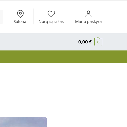
i
Salonai
Norų sąrašas
Mano paskyra
0,00
€
0