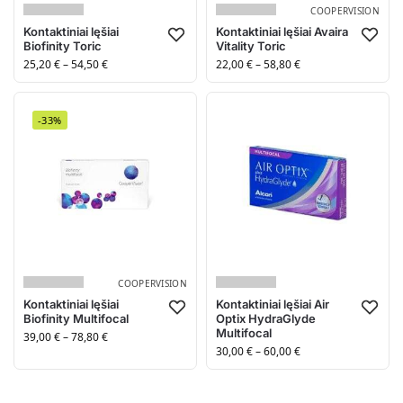
COOPERVISION
Kontaktiniai lęšiai
Kontaktiniai lęšiai Avaira
Biofinity Toric
Vitality Toric
25,20
€
–
54,50
€
22,00
€
–
58,80
€
-33%
COOPERVISION
Kontaktiniai lęšiai
Kontaktiniai lęšiai Air
Biofinity Multifocal
Optix HydraGlyde
Multifocal
39,00
€
–
78,80
€
30,00
€
–
60,00
€