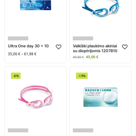
Ultra One day 30 + 10
Vaikiški plaukimo akiniai
su dioptrijomis 1207810
35,00
€
–
61,98
€
45,00
€
49,00
€
-8%
-19%