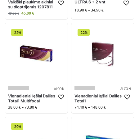
Vaikiški plaukimo akiniai
ULTRA 6 + 2 vnt
su dioptrijomis 1207811
18,90
€
–
34,90
€
45,00
€
49,00
€
-22%
-22%
ALCON
ALCON
Vienadieniai lęšiai Dailies
Vienadieniai lęšiai Dailies
Total1 Multifocal
Total1
38,00
€
–
73,80
€
74,40
€
–
148,00
€
-20%