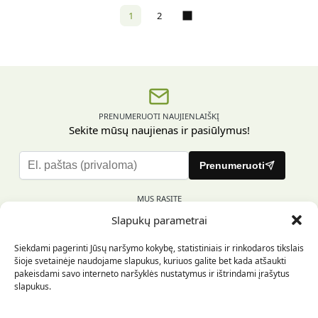
1
2
PRENUMERUOTI NAUJIENLAIŠKĮ
Sekite mūsų naujienas ir pasiūlymus!
P
Prenumeruoti
l
e
MUS RASITE
a
Slapukų parametrai
s
e
Siekdami pagerinti Jūsų naršymo kokybę, statistiniais ir rinkodaros tikslais
l
šioje svetainėje naudojame slapukus, kuriuos galite bet kada atšaukti
e
pakeisdami savo interneto naršyklės nustatymus ir ištrindami įrašytus
INFORMACIJA PIRKĖJUI
a
slapukus.
v
e
INFORMACIJA