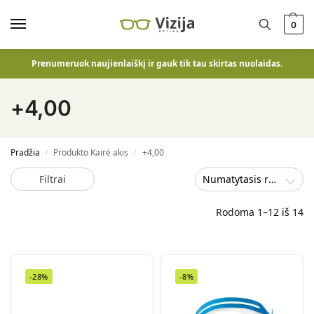
0
Prenumeruok naujienlaiškį ir gauk tik tau skirtas nuolaidas.
+4,00
Pradžia
Produkto Kairė akis
+4,00
/
/
Filtrai
Numatytasis rūšiavimas
Rodoma 1–12 iš 14
-28%
-8%