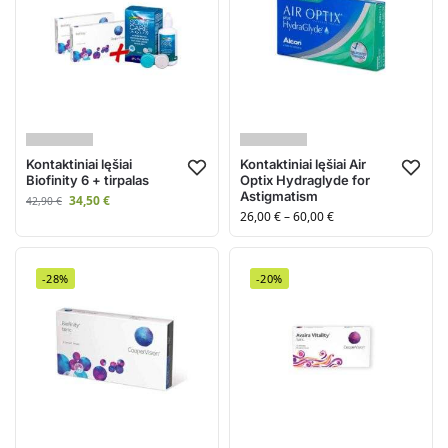
Kontaktiniai lęšiai
Kontaktiniai lęšiai Air
Biofinity 6 + tirpalas
Optix Hydraglyde for
Astigmatism
34,50
€
42,90
€
26,00
€
–
60,00
€
-28%
-20%