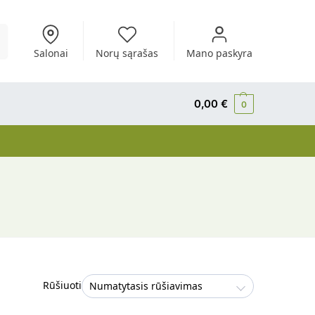
i
Salonai
Norų sąrašas
Mano paskyra
0,00
€
0
Rūšiuoti
Numatytasis rūšiavimas