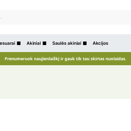
Ieškot
sesuarai
Akiniai
Saulės akiniai
Akcijos
Prenumeruok naujienlaiškį ir gauk tik tau skirtas nuolaidas.