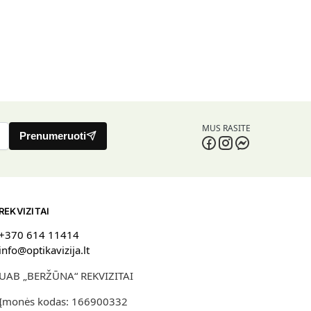
MUS RASITE
Prenumeruoti
REKVIZITAI
+370 614 11414
info@optikavizija.lt
UAB „BERŽŪNA“ REKVIZITAI
Įmonės kodas: 166900332