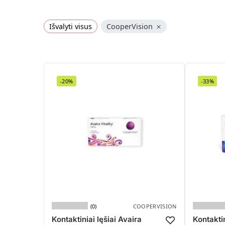
Išvalyti visus
CooperVision
×
-20%
-33%
(0)
COOPERVISION
Kontaktiniai lęšiai Avaira
Kontaktin