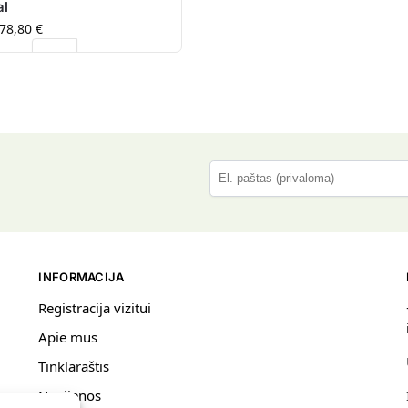
al
78,80
€
P
l
e
a
s
INFORMACIJA
e
l
Registracija vizitui
e
Apie mus
a
Tinklaraštis
v
e
Naujienos