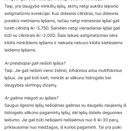
Taip, yra daugybė minkštų lęšių, skirtų netgi aukšto laipsnio
astigmatizmo korekcijai. Kuo didesnis cilindras, tuo didesnis
poreikis metiniams lęšiams, tačiau netgi mėnesiniai lęšiai gali
turėti cilindrą iki -5,75D. Šiandien netgi vienadieniai lęšiai gali
būti su cilindrais iki -2,00D. Šiais laikais astigmatizmas nėra
kliūtis minkštiems lęšiams ir niekada nebuvo kliūtis kietiesiems
laidiems lęšiams.
Ar presbiopai gali nešioti lęšius?
Taip. Jie gali nešioti vieno židinio, bifokinius arba multifokinius
lęšius. Jie gali būti kieti, minkšti ar silikono hidrogelio bei
daugybes skirtingų dizainų.
Ar galima miegoti su lęšiais?
Saugus ilgesnis lęšių nešiojimas galimas su daugeliu naujesnių iš
hidrogelio silikono pagamintų lęšių, dėl lęšių didelio deguonies
laidumo. Jie gali būti nešiojami neišsiėmus nuo 6 iki 30 parų,
priklausomai nuo medžagos, iš kurios pagaminti. Tai yra puiki