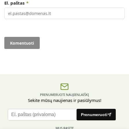
El. paštas
*
PRENUMERUOTI NAUJIENLAIŠKĮ
Sekite mūsų naujienas ir pasiūlymus!
P
Prenumeruoti
l
e
MUS RASITE