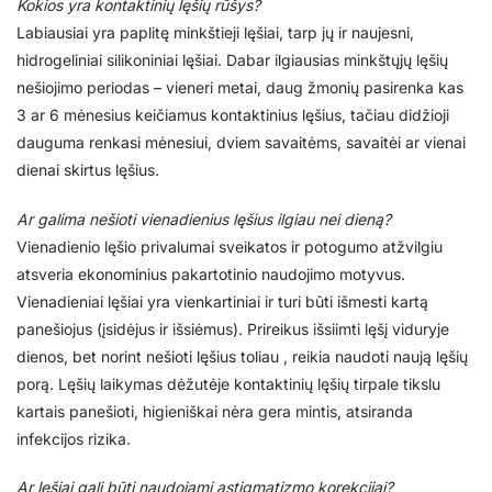
Kokios yra kontaktinių lęšių rūšys?
Labiausiai yra paplitę minkštieji lęšiai, tarp jų ir naujesni,
hidrogeliniai silikoniniai lęšiai. Dabar ilgiausias minkštųjų lęšių
nešiojimo periodas – vieneri metai, daug žmonių pasirenka kas
3 ar 6 mėnesius keičiamus kontaktinius lęšius, tačiau didžioji
dauguma renkasi mėnesiui, dviem savaitėms, savaitėi ar vienai
dienai skirtus lęšius.
Ar galima nešioti vienadienius lęšius ilgiau nei dieną?
Vienadienio lęšio privalumai sveikatos ir potogumo atžvilgiu
atsveria ekonominius pakartotinio naudojimo motyvus.
Vienadieniai lęšiai yra vienkartiniai ir turi būti išmesti kartą
panešiojus (įsidėjus ir išsiėmus). Prireikus išsiimti lęšį viduryje
dienos, bet norint nešioti lęšius toliau , reikia naudoti naują lęšių
porą. Lęšių laikymas dėžutėje kontaktinių lęšių tirpale tikslu
kartais panešioti, higieniškai nėra gera mintis, atsiranda
infekcijos rizika.
Ar lęšiai gali būti naudojami astigmatizmo korekcijai?