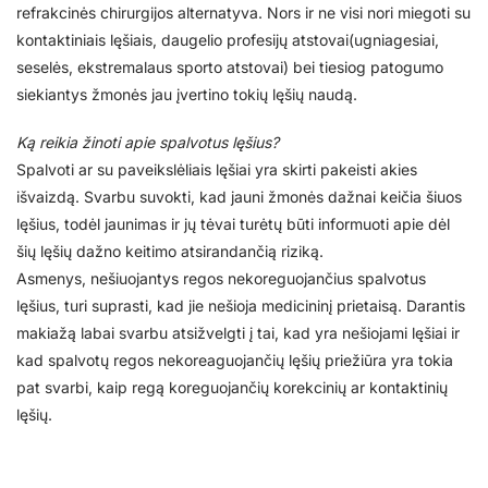
refrakcinės chirurgijos alternatyva. Nors ir ne visi nori miegoti su
kontaktiniais lęšiais, daugelio profesijų atstovai(ugniagesiai,
seselės, ekstremalaus sporto atstovai) bei tiesiog patogumo
siekiantys žmonės jau įvertino tokių lęšių naudą.
Ką reikia žinoti apie spalvotus lęšius?
Spalvoti ar su paveikslėliais lęšiai yra skirti pakeisti akies
išvaizdą. Svarbu suvokti, kad jauni žmonės dažnai keičia šiuos
lęšius, todėl jaunimas ir jų tėvai turėtų būti informuoti apie dėl
šių lęšių dažno keitimo atsirandančią riziką.
Asmenys, nešiuojantys regos nekoreguojančius spalvotus
lęšius, turi suprasti, kad jie nešioja medicininį prietaisą. Darantis
makiažą labai svarbu atsižvelgti į tai, kad yra nešiojami lęšiai ir
kad spalvotų regos nekoreaguojančių lęšių priežiūra yra tokia
pat svarbi, kaip regą koreguojančių korekcinių ar kontaktinių
lęšių.