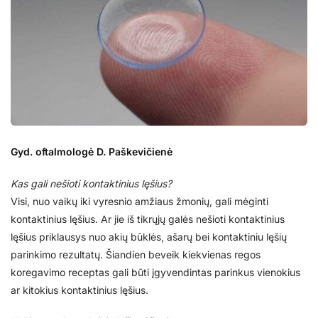
Gyd. oftalmologė D. Paškevičienė
Kas gali nešioti kontaktinius lęšius?
Visi, nuo vaikų iki vyresnio amžiaus žmonių, gali mėginti
kontaktinius lęšius. Ar jie iš tikrųjų galės nešioti kontaktinius
lęšius priklausys nuo akių būklės, ašarų bei kontaktiniu lęšių
parinkimo rezultatų. Šiandien beveik kiekvienas regos
koregavimo receptas gali būti įgyvendintas parinkus vienokius
ar kitokius kontaktinius lęšius.