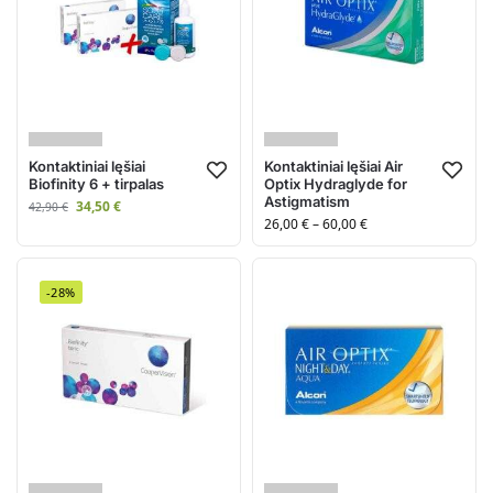
Kontaktiniai lęšiai
Kontaktiniai lęšiai Air
Biofinity 6 + tirpalas
Optix Hydraglyde for
Astigmatism
34,50
€
42,90
€
26,00
€
–
60,00
€
-28%