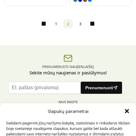
Brangakmenio žal
Mėlyna
Ruda
Ryški mė
1
2
3
PRENUMERUOTI NAUJIENLAIŠKĮ
Sekite mūsų naujienas ir pasiūlymus!
P
Prenumeruoti
l
e
MUS RASITE
a
Slapukų parametrai
s
e
Siekdami pagerinti Jūsų naršymo kokybę, statistiniais ir rinkodaros tikslais
l
šioje svetainėje naudojame slapukus, kuriuos galite bet kada atšaukti
e
pakeisdami savo interneto naršyklės nustatymus ir ištrindami įrašytus
INFORMACIJA PIRKĖJUI