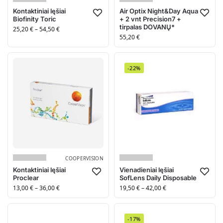
Kontaktiniai lęšiai
Air Optix Night&Day Aqua
Biofinity Toric
+ 2 vnt Precision7 +
tirpalas DOVANŲ*
25,20
€
–
54,50
€
55,20
€
-22%
COOPERVISION
Kontaktiniai lęšiai
Vienadieniai lęšiai
Proclear
SofLens Daily Disposable
13,00
€
–
36,00
€
19,50
€
–
42,00
€
-17%