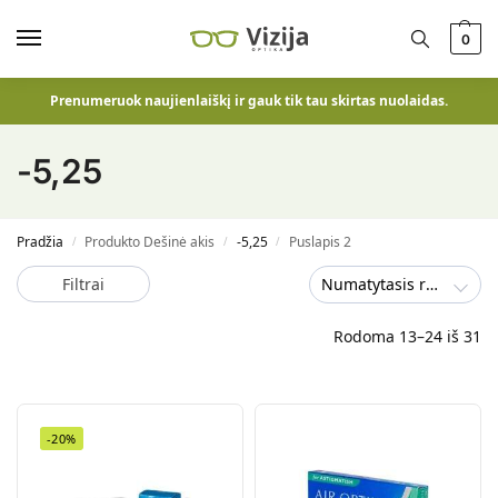
0
Prenumeruok naujienlaiškį ir gauk tik tau skirtas nuolaidas.
-5,25
Pradžia
Produkto Dešinė akis
-5,25
Puslapis 2
/
/
/
Filtrai
Numatytasis rūšiavimas
Rodoma 13–24 iš 31
-20%