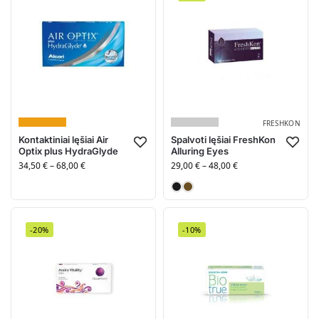
FRESHKON
Kontaktiniai lęšiai Air
Spalvoti lęšiai FreshKon
Optix plus HydraGlyde
Alluring Eyes
34,50
€
–
68,00
€
29,00
€
–
48,00
€
Mistinė juoda
Žavus rudas
-20%
-10%