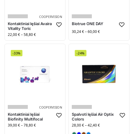
COOPERVISION
Kontaktiniai lęšiai Avaira
Biotrue ONE DAY
Vitality Toric
30,24
€
–
60,00
€
22,00
€
–
58,80
€
-33%
-24%
COOPERVISION
Kontaktiniai lęšiai
Spalvoti lęšiai Air Optix
Biofinity Multifocal
Colors
39,00
€
–
78,80
€
28,00
€
–
42,40
€