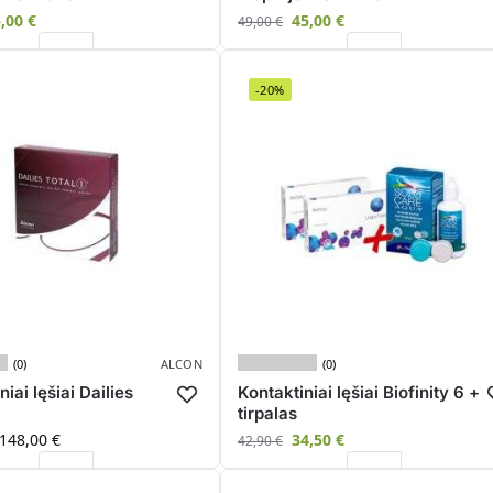
5,00
€
45,00
€
49,00
€
-20%
(0)
(0)
ALCON
iai lęšiai Dailies
Kontaktiniai lęšiai Biofinity 6 +
tirpalas
148,00
€
34,50
€
42,90
€