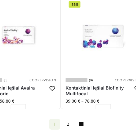
-33%
(0)
(0)
COOPERVISION
COOPERVIS
iai lęšiai Avaira
Kontaktiniai lęšiai Biofinity
Toric
Multifocal
58,80
€
39,00
€
–
78,80
€
1
2