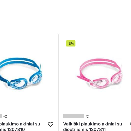
-8%
(0)
(0)
 plaukimo akiniai su
Vaikiški plaukimo akiniai su
omis 1207810
dioptrijomis 1207811