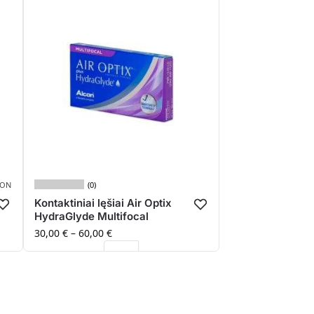
(0)
ION
Kontaktiniai lęšiai Air Optix
HydraGlyde Multifocal
30,00
€
–
60,00
€