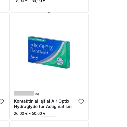
18,90
€
–
34,90
€
(0)
Kontaktiniai lęšiai Air Optix
Hydraglyde for Astigmatism
26,00
€
–
60,00
€