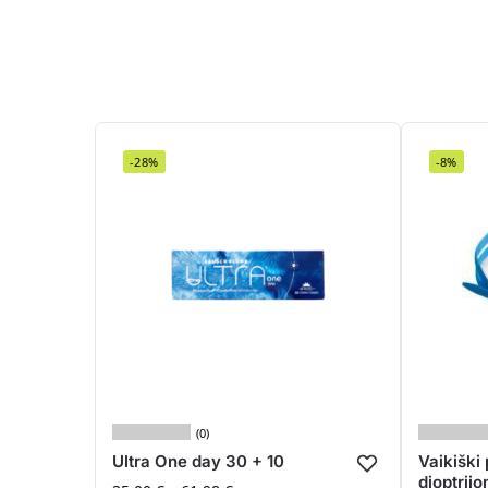
-28%
-8%
(0)
Ultra One day 30 + 10
Vaikiški
dioptrij