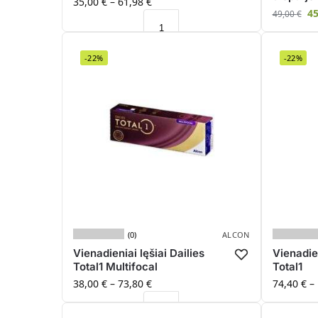
35,00
€
–
61,98
€
4
49,00
€
-22%
-22%
(0)
ALCON
Vienadieniai lęšiai Dailies
Vienadien
Total1 Multifocal
Total1
38,00
€
–
73,80
€
74,40
€
–