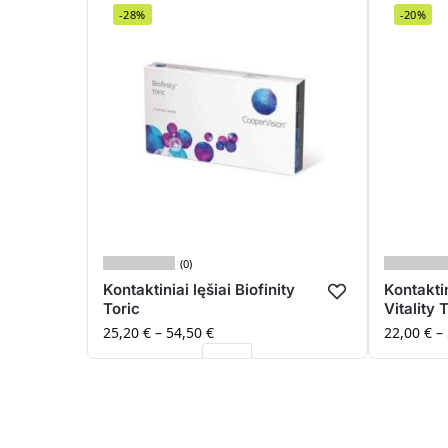
-28%
-20%
(0)
Kontaktiniai lęšiai Biofinity
Kontaktin
Toric
Vitality 
25,20
€
–
54,50
€
22,00
€
–