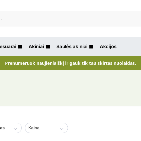
Ieškot
sesuarai
Akiniai
Saulės akiniai
Akcijos
Prenumeruok naujienlaiškį ir gauk tik tau skirtas nuolaidas.
jas
Kaina