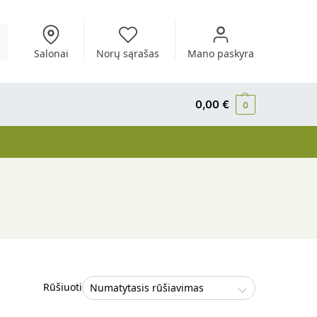
i
Salonai
Norų sąrašas
Mano paskyra
0,00
€
0
Rūšiuoti
Numatytasis rūšiavimas