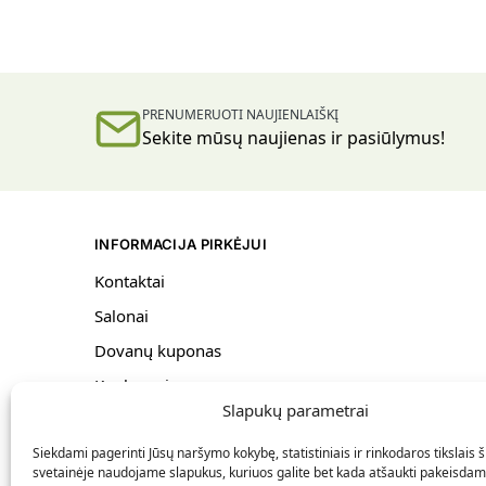
PRENUMERUOTI NAUJIENLAIŠKĮ
Sekite mūsų naujienas ir pasiūlymus!
INFORMACIJA PIRKĖJUI
Kontaktai
Salonai
Dovanų kuponas
Konkursai
Slapukų parametrai
Bendrosios taisyklės
Siekdami pagerinti Jūsų naršymo kokybę, statistiniais ir rinkodaros tikslais š
Pristatymas ir grąžinimas
svetainėje naudojame slapukus, kuriuos galite bet kada atšaukti pakeisdam