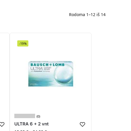
Rodoma 1–12 iš 14
-19%
(0)
ULTRA 6 + 2 vnt