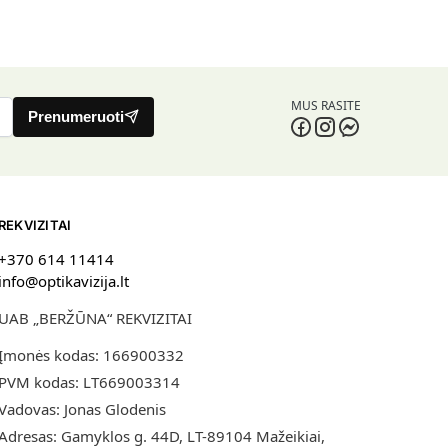
MUS RASITE
Prenumeruoti
REKVIZITAI
+370 614 11414
info@optikavizija.lt
UAB „BERŽŪNA“ REKVIZITAI
Įmonės kodas: 166900332
PVM kodas: LT669003314
Vadovas: Jonas Glodenis
Adresas: Gamyklos g. 44D, LT-89104 Mažeikiai,