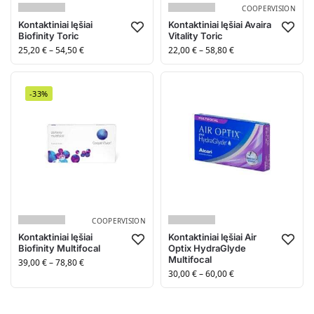
COOPERVISION
Kontaktiniai lęšiai
Kontaktiniai lęšiai Avaira
Biofinity Toric
Vitality Toric
25,20
€
–
54,50
€
22,00
€
–
58,80
€
-33%
COOPERVISION
Kontaktiniai lęšiai
Kontaktiniai lęšiai Air
Biofinity Multifocal
Optix HydraGlyde
Multifocal
39,00
€
–
78,80
€
30,00
€
–
60,00
€