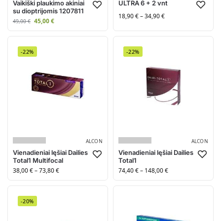
Vaikiški plaukimo akiniai
ULTRA 6 + 2 vnt
su dioptrijomis 1207811
18,90
€
–
34,90
€
45,00
€
49,00
€
-22%
-22%
ALCON
ALCON
Vienadieniai lęšiai Dailies
Vienadieniai lęšiai Dailies
Total1 Multifocal
Total1
38,00
€
–
73,80
€
74,40
€
–
148,00
€
-20%