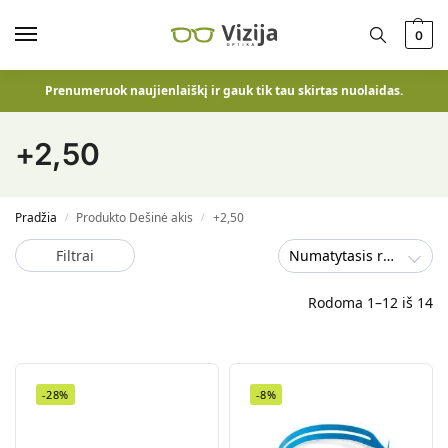
0
Prenumeruok naujienlaiškį ir gauk tik tau skirtas nuolaidas.
+2,50
Pradžia
Produkto Dešinė akis
+2,50
/
/
Filtrai
Numatytasis rūšiavimas
Rodoma 1–12 iš 14
-28%
-8%