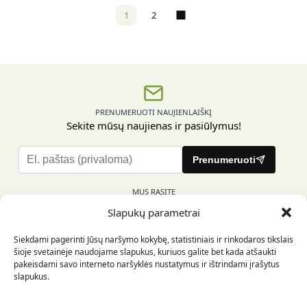
1
2
PRENUMERUOTI NAUJIENLAIŠKĮ
Sekite mūsų naujienas ir pasiūlymus!
P
Prenumeruoti
l
e
MUS RASITE
a
Slapukų parametrai
s
e
Siekdami pagerinti Jūsų naršymo kokybę, statistiniais ir rinkodaros tikslais
l
šioje svetainėje naudojame slapukus, kuriuos galite bet kada atšaukti
e
pakeisdami savo interneto naršyklės nustatymus ir ištrindami įrašytus
INFORMACIJA PIRKĖJUI
a
slapukus.
v
e
INFORMACIJA