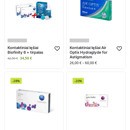
Kontaktiniai lęšiai
Kontaktiniai lęšiai Air
Biofinity 6 + tirpalas
Optix Hydraglyde for
Astigmatism
34,50
€
42,90
€
26,00
€
–
60,00
€
-28%
-20%