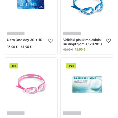
Ultra One day 30 + 10
Vaikiški plaukimo akiniai
su dioptrijomis 1207810
35,00
€
–
61,98
€
45,00
€
49,00
€
-8%
-19%