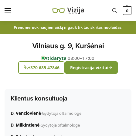
0
Prenumeruok naujienlaiškį ir gauk tik tau skirtas nuolaidas.
Vilniaus g. 9, Kuršėnai
Atidaryta
·
08:00–17:00
+370 685 47846
Registracija vizitui
Klientus konsultuoja
D. Venclovienė
·
Gydytoja oftalmologė
D. Milkintienė
·
Gydytoja oftalmologė