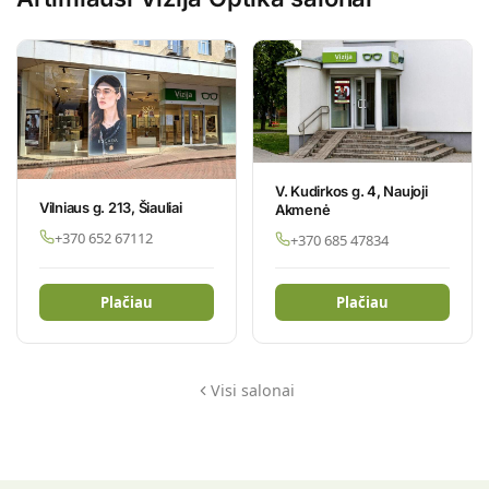
V. Kudirkos g. 4, Naujoji
Vilniaus g. 213, Šiauliai
Akmenė
+370 652 67112
+370 685 47834
Plačiau
Plačiau
Visi salonai