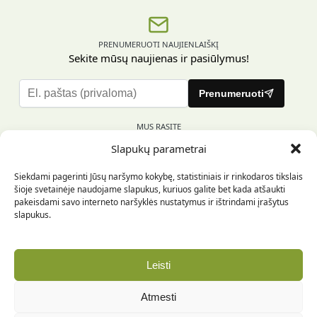
PRENUMERUOTI NAUJIENLAIŠKĮ
Sekite mūsų naujienas ir pasiūlymus!
P
Prenumeruoti
l
e
MUS RASITE
a
Slapukų parametrai
s
e
Siekdami pagerinti Jūsų naršymo kokybę, statistiniais ir rinkodaros tikslais
l
šioje svetainėje naudojame slapukus, kuriuos galite bet kada atšaukti
e
pakeisdami savo interneto naršyklės nustatymus ir ištrindami įrašytus
INFORMACIJA PIRKĖJUI
a
slapukus.
v
e
INFORMACIJA
t
Leisti
h
REKVIZITAI
i
Atmesti
s