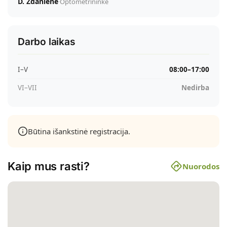
D. Zdanienė
·
Optometrininkė
Darbo laikas
I–V
08:00–17:00
VI–VII
Nedirba
Būtina išankstinė registracija.
Kaip mus rasti?
Nuorodos