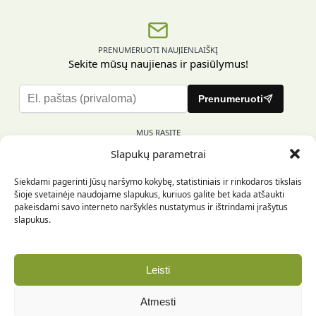
PRENUMERUOTI NAUJIENLAIŠKĮ
Sekite mūsų naujienas ir pasiūlymus!
P
Prenumeruoti
l
e
MUS RASITE
a
Slapukų parametrai
s
e
Siekdami pagerinti Jūsų naršymo kokybę, statistiniais ir rinkodaros tikslais
l
šioje svetainėje naudojame slapukus, kuriuos galite bet kada atšaukti
e
pakeisdami savo interneto naršyklės nustatymus ir ištrindami įrašytus
INFORMACIJA PIRKĖJUI
a
slapukus.
v
e
INFORMACIJA
t
Leisti
h
REKVIZITAI
i
Atmesti
s