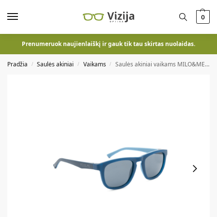
0
Prenumeruok naujienlaiškį ir gauk tik tau skirtas nuolaidas.
Pradžia
Saulės akiniai
Vaikams
Saulės akiniai vaikams MILO&ME / 1206724
/
/
/