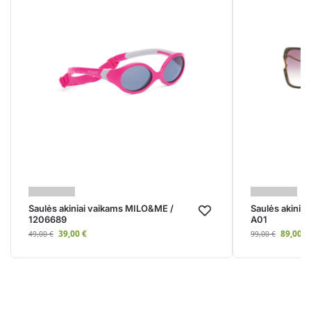
Saulės akiniai vaikams MILO&ME /
Saulės akinia
1206689
A01
39,00
€
89,00
€
49,00
€
99,00
€