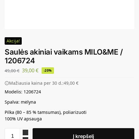
Akcija!
Saulės akiniai vaikams MILO&ME /
1206724
39,00
€
49,00
€
-20%
Mažiausia kaina per 30 d.:
49,00
€
Modelis: 1206724
Spalva: mėlyna
Pilka (80 – 85 % tamsumas), poliarizuoti
100% UV apsauga
Į krepšelį