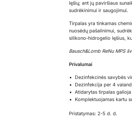
lęšių; ant jų paviršiaus su
sudrėkinimui ir saugojimui.
Tirpalas yra tinkamas chemin
nuosėdų pašalinimui, sudrėki
silikono-hidrogelio lęšius,
Bausch&Lomb ReNu MPS šveln
Privalumai
Dezinfekcinės savybės vir
Dezinfekcija per 4 valand
Atidarytas tirpalas galioj
Komplektuojamas kartu su
Pristatymas: 2-5 d. d.