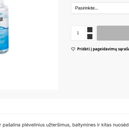
Pridėti į pageidavimų sąraš
r pašalina plėvelinius užteršimus, baltymines ir kitas nuosė