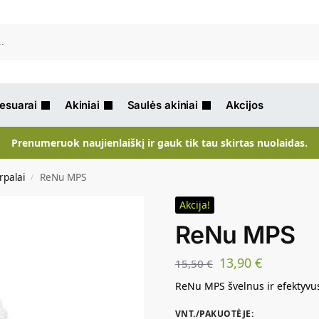
Ieškot
sesuarai
Akiniai
Saulės akiniai
Akcijos
Prenumeruok naujienlaiškį ir gauk tik tau skirtas nuolaidas.
rpalai
ReNu MPS
/
Akcija!
ReNu MPS
13,90
€
15,50
€
ReNu MPS švelnus ir efektyvus
VNT./PAKUOTĖJE
: