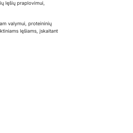
ų lęšių praplovimui,
iam valymui, proteininių
tiniams lęšiams, įskaitant