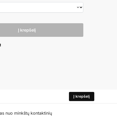
Į krepšelį
ą
Į krepšelį
das nuo minkštų kontaktinių