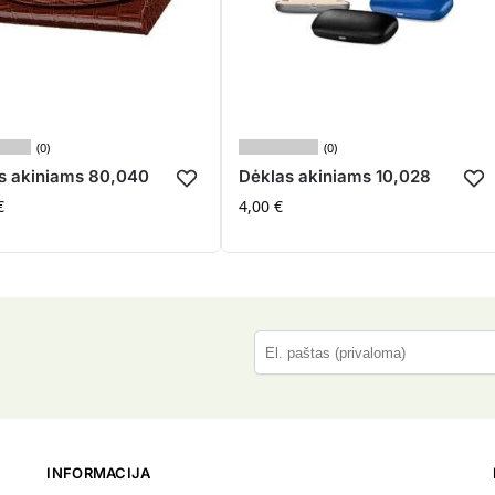
(0)
(0)
s akiniams 80,040
Dėklas akiniams 10,028
€
4,00
€
P
l
e
a
s
INFORMACIJA
e