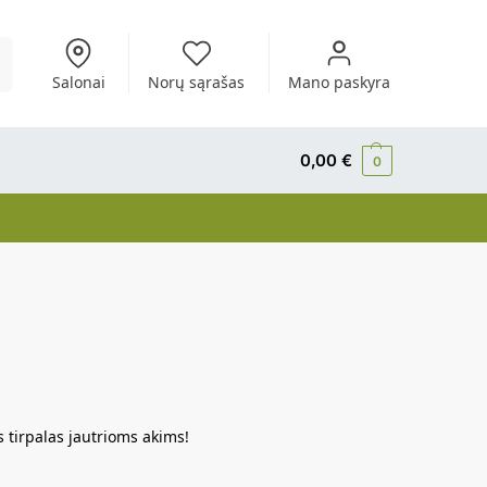
i
Salonai
Norų sąrašas
Mano paskyra
0,00
€
0
 tirpalas jautrioms akims!