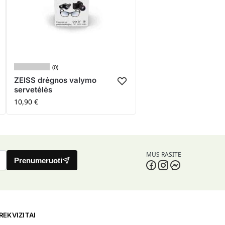
(0)
ZEISS drėgnos valymo
servetėlės
10,90
€
MUS RASITE
Prenumeruoti
REKVIZITAI