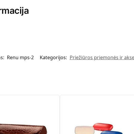
rmacija
as:
Renu mps-2
Kategorijos:
Priežiūros priemonės ir aks