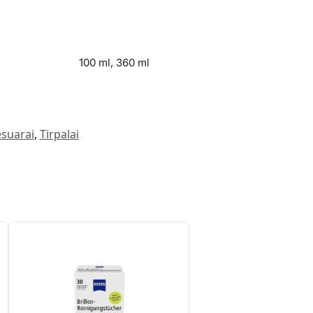
100 ml, 360 ml
esuarai
,
Tirpalai