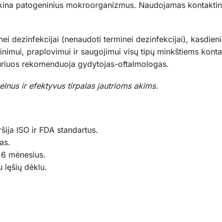
naikina patogeninius mokroorganizmus. Naudojamas kontaktini
ei dezinfekcijai (nenaudoti terminei dezinfekcijai), kasdien
nimui, praplovimui ir saugojimui visų tipų minkštiems kontak
 kuriuos rekomenduoja gydytojas-oftalmologas.
us ir efektyvus tirpalas jautrioms akims.
šija ISO ir FDA standartus.
as.
a 6 mėnesius.
 lęšių dėklu.