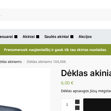
Ieškot
sesuarai
Akiniai
Saulės akiniai
Akcijos
Prenumeruok naujienlaiškį ir gauk tik tau skirtas nuolaidas.
ėklai akiniams
Dėklas akiniams 104,006
/
Dėklas akin
6,00
€
Dėklas apsaugos Jūsų mėgstami