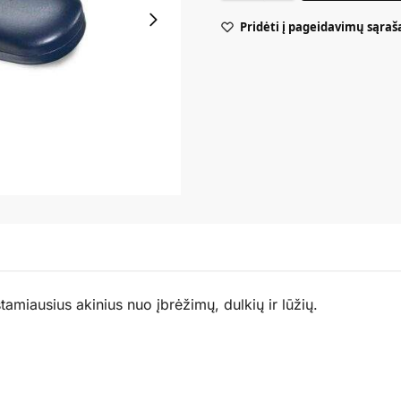
Pridėti į pageidavimų sąraš
miausius akinius nuo įbrėžimų, dulkių ir lūžių.