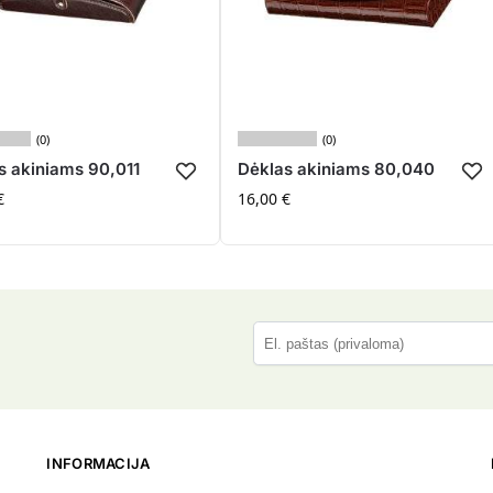
(0)
(0)
s akiniams 90,011
Dėklas akiniams 80,040
€
16,00
€
P
l
e
a
s
INFORMACIJA
e