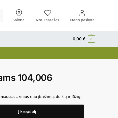
i
Salonai
Norų sąrašas
Mano paskyra
0,00
€
0
iams 104,006
ausias akinius nuo įbrėžimų, dulkių ir lūžių.
Į krepšelį