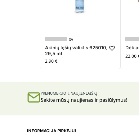
(0)
Akinių lęšių valiklis 625010,
Dėkla
29,5 ml
22,00
2,90
€
PRENUMERUOTI NAUJIENLAIŠKĮ
Sekite mūsų naujienas ir pasiūlymus!
INFORMACIJA PIRKĖJUI