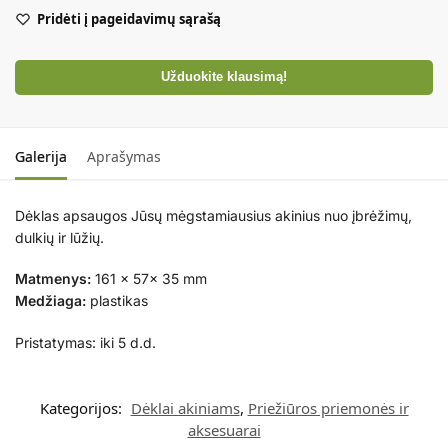
Pridėti į pageidavimų sąrašą
Užduokite klausimą!
Galerija
Aprašymas
Dėklas apsaugos Jūsų mėgstamiausius akinius nuo įbrėžimų,
dulkių ir lūžių.
Matmenys:
161 x 57x 35 mm
Medžiaga:
plastikas
Pristatymas: iki 5 d.d.
Kategorijos:
Dėklai akiniams
,
Priežiūros priemonės ir
aksesuarai