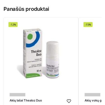
Panašūs produktai
-12%
-15%
Akių lašai Thealoz Duo
Akių vokų gel