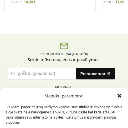
14,90
€
17,00
€
15,50
€
20,00
€
PRENUMERUOTI NAUJIENLAIŠKĮ
Sekite mūsų naujienas ir pasiūlymus!
P
Prenumeruoti
l
e
MUS RASITE
a
Slapukų parametrai
s
e
Siekdami pagerinti Jūsų naršymo kokybę, statistiniais ir rinkodaros tikslais
l
šioje svetainėje naudojame slapukus, kuriuos galite bet kada atšaukti
e
pakeisdami savo interneto naršyklės nustatymus ir ištrindami įrašytus
INFORMACIJA PIRKĖJUI
a
slapukus.