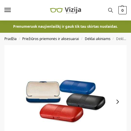
0
Prenumeruok naujienlaiškį ir gauk tik tau skirtas nuolaidas.
Pradžia
Priežiūros priemonės ir aksesuarai
Dėklai akiniams
Dėklas akiniams 10,015
/
/
/