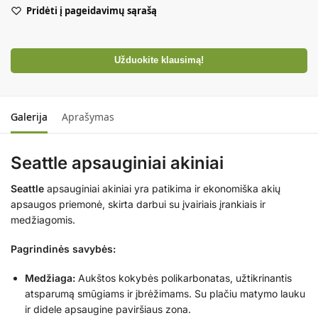
Pridėti į pageidavimų sąrašą
Užduokite klausimą!
Galerija
Aprašymas
Seattle apsauginiai akiniai
Seattle
apsauginiai akiniai yra patikima ir ekonomiška akių
apsaugos priemonė, skirta darbui su įvairiais įrankiais ir
medžiagomis.
Pagrindinės savybės:
Medžiaga:
Aukštos kokybės polikarbonatas, užtikrinantis
atsparumą smūgiams ir įbrėžimams.
Su plačiu matymo lauku
ir didele apsaugine paviršiaus zona.