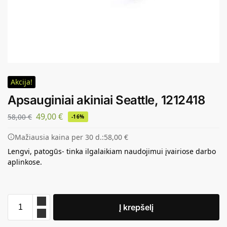
Akcija!
Apsauginiai akiniai Seattle, 1212418
49,00
€
58,00
€
-16%
Mažiausia kaina per 30 d.:
58,00
€
Lengvi, patogūs- tinka ilgalaikiam naudojimui įvairiose darbo
aplinkose.
Į krepšelį