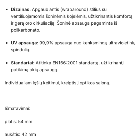
Dizainas:
Apgaubiantis (wraparound) stilius su
ventiliuojamomis šoninėmis kojelėmis, užtikrinantis komfortą
ir gerą oro cirkuliaciją.
Šoninė apsauga pagaminta iš
polikarbonato.
UV apsauga:
99,9% apsauga nuo kenksmingų ultravioletinių
spindulių.
Standartai:
Atitinka EN166:2001 standartą, užtikrinantį
patikimą akių apsaugą.
Individualiam lęšių keitimui, kreiptis į optikos saloną.
Išmatavimai:
plotis: 54 mm
aukštis: 42 mm