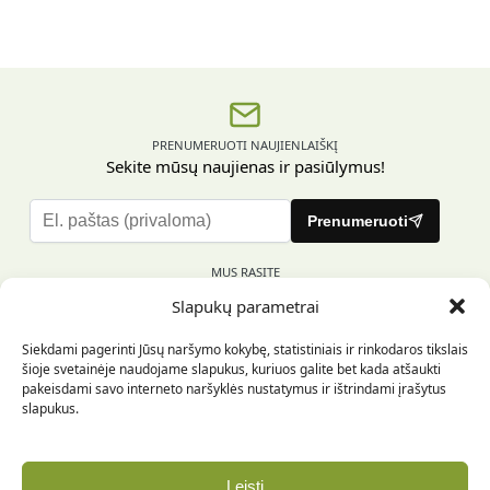
PRENUMERUOTI NAUJIENLAIŠKĮ
Sekite mūsų naujienas ir pasiūlymus!
P
Prenumeruoti
l
e
MUS RASITE
a
Slapukų parametrai
s
e
Siekdami pagerinti Jūsų naršymo kokybę, statistiniais ir rinkodaros tikslais
l
šioje svetainėje naudojame slapukus, kuriuos galite bet kada atšaukti
e
pakeisdami savo interneto naršyklės nustatymus ir ištrindami įrašytus
INFORMACIJA PIRKĖJUI
a
slapukus.
v
e
INFORMACIJA
t
Leisti