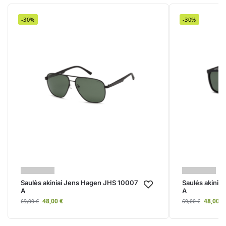
-30%
-30%
Saulės akiniai Jens Hagen JHS 10007
Saulės akini
A
A
48,00
€
48,00
€
69,00
€
69,00
€