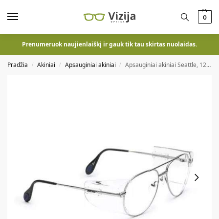
0
Prenumeruok naujienlaiškį ir gauk tik tau skirtas nuolaidas.
Pradžia
Akiniai
Apsauginiai akiniai
Apsauginiai akiniai Seattle, 1212418
/
/
/