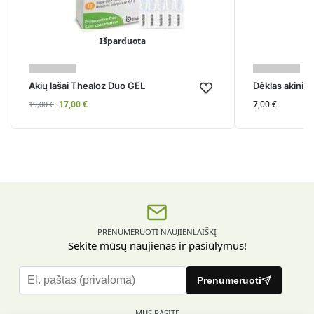
Išparduota
Akių lašai Thealoz Duo GEL
Dėklas akinia
17,00
€
7,00
€
19,00
€
PRENUMERUOTI NAUJIENLAIŠKĮ
Sekite mūsų naujienas ir pasiūlymus!
P
Prenumeruoti
l
e
MUS RASITE