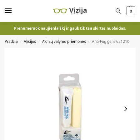
0
Prenumeruok naujienlaiškį ir gauk tik tau skirtas nuolaidas.
Pradžia
Akcijos
Akinių valymo priemonės
Anti-Fog gelis 621210
/
/
/