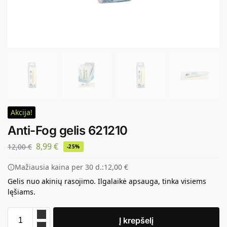
Akcija!
Anti-Fog gelis 621210
8,99
€
12,00
€
-25%
Mažiausia kaina per 30 d.:
12,00
€
Gelis nuo akinių rasojimo. Ilgalaikė apsauga, tinka visiems
lęšiams.
Į krepšelį