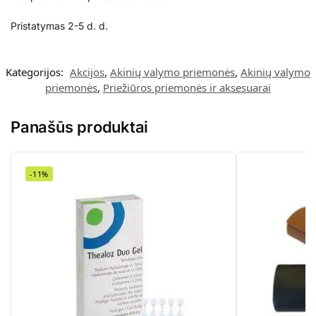
Pristatymas 2-5 d. d.
Kategorijos:
Akcijos
,
Akinių valymo priemonės
,
Akinių valymo
priemonės
,
Priežiūros priemonės ir aksesuarai
Panašūs produktai
-11%