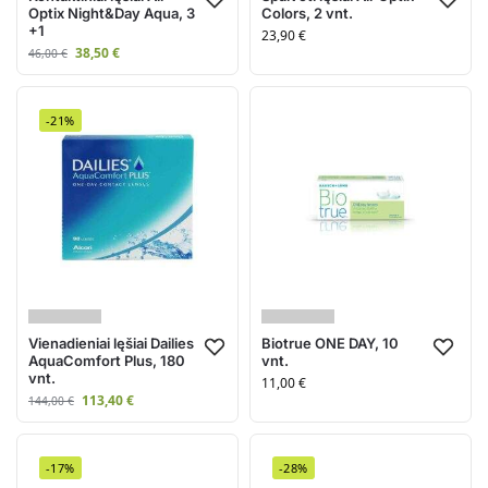
Optix Night&Day Aqua, 3
Colors, 2 vnt.
+1
23,90
€
38,50
€
46,00
€
-21%
Vienadieniai lęšiai Dailies
Biotrue ONE DAY, 10
AquaComfort Plus, 180
vnt.
vnt.
11,00
€
113,40
€
144,00
€
-17%
-28%