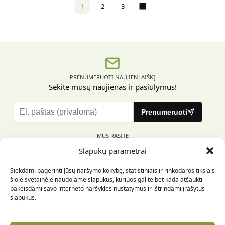
1
2
3
PRENUMERUOTI NAUJIENLAIŠKĮ
Sekite mūsų naujienas ir pasiūlymus!
P
Prenumeruoti
l
e
MUS RASITE
a
Slapukų parametrai
s
e
Siekdami pagerinti Jūsų naršymo kokybę, statistiniais ir rinkodaros tikslais
l
šioje svetainėje naudojame slapukus, kuriuos galite bet kada atšaukti
e
pakeisdami savo interneto naršyklės nustatymus ir ištrindami įrašytus
INFORMACIJA PIRKĖJUI
a
slapukus.
v
e
INFORMACIJA