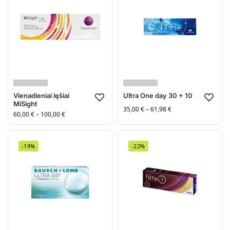
Vienadieniai lęšiai
Ultra One day 30 + 10
MiSight
35,00
€
–
61,98
€
60,00
€
–
100,00
€
-19%
-22%