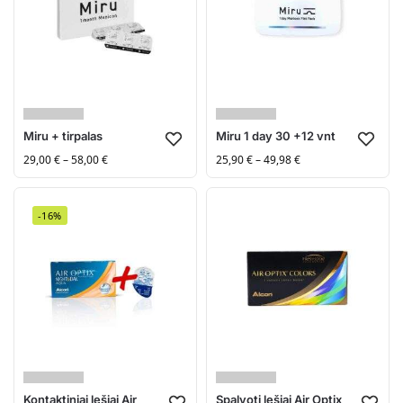
Miru + tirpalas
Miru 1 day 30 +12 vnt
29,00
€
–
58,00
€
25,90
€
–
49,98
€
-16%
Kontaktiniai lęšiai Air
Spalvoti lęšiai Air Optix