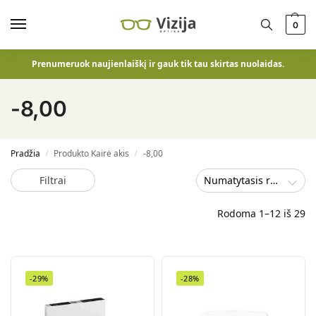
0
Prenumeruok naujienlaiškį ir gauk tik tau skirtas nuolaidas.
-8,00
Pradžia
Produkto Kairė akis
-8,00
/
/
Filtrai
Numatytasis rūšiavimas
Rodoma 1–12 iš 29
-29%
-28%