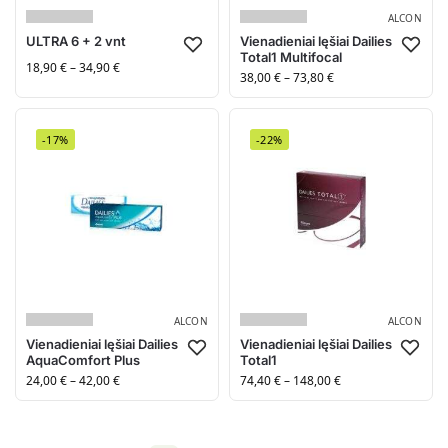
ALCON
ULTRA 6 + 2 vnt
Vienadieniai lęšiai Dailies
Total1 Multifocal
18,90
€
–
34,90
€
38,00
€
–
73,80
€
-17%
-22%
ALCON
ALCON
Vienadieniai lęšiai Dailies
Vienadieniai lęšiai Dailies
AquaComfort Plus
Total1
24,00
€
–
42,00
€
74,40
€
–
148,00
€