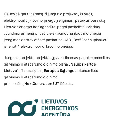
Galimybė gauti paramą iš jungtinio projekto „Privačių
elektromobilių įkrovimo prieigų įrengimas“ pateikus paraišką
Lietuvos energetikos agentūrai pagal paskelbtą kvietimą
„Juridinių asmenų privačių elektromobilių įkrovimo prieigų
įrengimas darbovietėse“ paskatino UAB „Beržūna“ suplanuoti
įsirengti 1 elektromobilio įkrovimo prieigą.
Jungtinio projekto projektas įgyvendinamas pagal ekonomikos
gaivinimo ir atsparumo didinimo planą
„Naujos kartos
Lietuva“
, finansuojamą
Europos Sąjungos
ekonomikos
gaivinimo ir atsparumo didinimo
priemonės
„NextGenerationEU“
lėšomis.