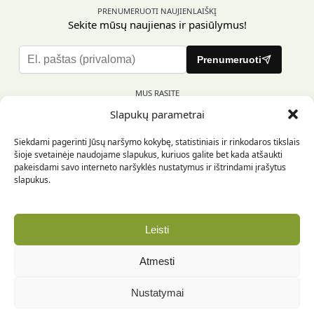
PRENUMERUOTI NAUJIENLAIŠKĮ
Sekite mūsų naujienas ir pasiūlymus!
P
Prenumeruoti
l
e
MUS RASITE
a
Slapukų parametrai
s
e
Siekdami pagerinti Jūsų naršymo kokybę, statistiniais ir rinkodaros tikslais
l
šioje svetainėje naudojame slapukus, kuriuos galite bet kada atšaukti
e
pakeisdami savo interneto naršyklės nustatymus ir ištrindami įrašytus
INFORMACIJA PIRKĖJUI
a
slapukus.
v
e
INFORMACIJA
t
Leisti
h
REKVIZITAI
i
Atmesti
s
f
Nustatymai
i
Copyright © 2024 Optika vizija. Visos teises saugomos